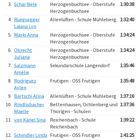
3.
Schär Nele
Herzogenbuchsee - Oberstufe
1:30:38
Herzogenbuchsee
4.
Rüegsegger
Allenlüften - Schule Mühleberg
1:32:40
Lajana Lyn
5.
Märki Anna
Herzogenbuchsee - Oberstufe
1:34:24
Herzogenbuchsee
6.
Obrecht
Herzogenbuchsee - Oberstufe
1:34:24
Juliana
Herzogenbuchsee
7.
Salzmann
Sekundarschule Langendorf
1:35:46
Amélie
8.
Rodriguez
Frutigen - OSS Frutigen
1:35:48
Aylen
9.
Bärtschi Alina
Allenlüften - Schule Mühleberg
1:37:16
10.
Rindlisbacher
Bettenhausen, Ochlenberg und
1:37:36
Maelle
Thörigen - Schulen
11.
von Känel Sina
Reichenbach - Schule
1:39:22
Reichenbach
12.
Schindler Linda
Frutigen - OSS Frutigen
1:41:25