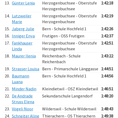
13.
Günter Lenja
Herzogenbuchsee - Oberstufe
1:42:18
Herzogenbuchsee
14.
Lutzweiler
Herzogenbuchsee - Oberstufe
1:42:19
Marie
Herzogenbuchsee
15.
Jaberg Julie
Bern - Schule Hochfeld 1
1:42:26
16.
Inniger Enya
Frutigen - OSS Frutigen
1:42:37
17.
Fankhauser
Herzogenbuchsee - Oberstufe
1:42:51
Linda
Herzogenbuchsee
18.
Maurer Ilenia
Reichenbach - Schule
1:43:22
Reichenbach
19.
Strasser Louisa
Bern - Primarschule Länggasse
1:44:51
20.
Baumann
Bern - Schule Hochfeld 1
1:44:56
Luana
21.
Minder Nadin
Kleindietwil - OSZ Kleindietwil
1:46:51
22.
De Andrade
Sekundarschule Langendorf
1:48:20
Struss Elena
23.
Vögeli Noor
Wilderswil - Schule Wilderswil
1:48:43
24.
Schneiter Aline
Thierachern - OS Thierachern
1:49:38