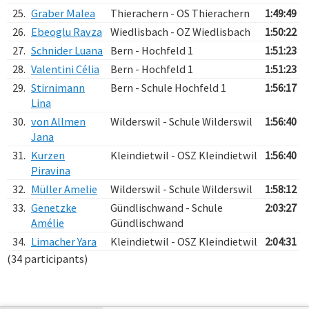
25.
Graber Malea
Thierachern - OS Thierachern
1:49:49
26.
Ebeoglu Ravza
Wiedlisbach - OZ Wiedlisbach
1:50:22
27.
Schnider Luana
Bern - Hochfeld 1
1:51:23
28.
Valentini Célia
Bern - Hochfeld 1
1:51:23
29.
Stirnimann
Bern - Schule Hochfeld 1
1:56:17
Lina
30.
von Allmen
Wilderswil - Schule Wilderswil
1:56:40
Jana
31.
Kurzen
Kleindietwil - OSZ Kleindietwil
1:56:40
Piravina
32.
Müller Amelie
Wilderswil - Schule Wilderswil
1:58:12
33.
Genetzke
Gündlischwand - Schule
2:03:27
Amélie
Gündlischwand
34.
Limacher Yara
Kleindietwil - OSZ Kleindietwil
2:04:31
(34 participants)
Verarbeitungszeit: 49ms