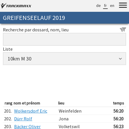
de
fr
en
GREIFENSEELAUF 2019
Recherche par dossard, nom, lieu
Liste
rang
nom et prénom
lieu
temps
201.
Wolkersdorf Eric
Weinfelden
56:20
202.
Dürr Rolf
Jona
56:20
203.
Bäcker Oliver
Volketswil
56:23