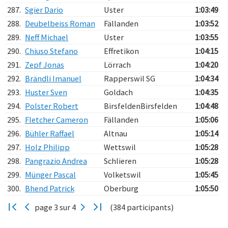
287.
Sgier Dario
Uster
1:03:49
288.
Deubelbeiss Roman
Fällanden
1:03:52
289.
Neff Michael
Uster
1:03:55
290.
Chiuso Stefano
Effretikon
1:04:15
291.
Zepf Jonas
Lörrach
1:04:20
292.
Brändli Imanuel
Rapperswil SG
1:04:34
293.
Huster Sven
Goldach
1:04:35
294.
Polster Robert
BirsfeldenBirsfelden
1:04:48
295.
Fletcher Cameron
Fällanden
1:05:06
296.
Bühler Raffael
Altnau
1:05:14
297.
Holz Philipp
Wettswil
1:05:28
298.
Pangrazio Andrea
Schlieren
1:05:28
299.
Münger Pascal
Volketswil
1:05:45
300.
Bhend Patrick
Oberburg
1:05:50
page 3 sur 4
(384 participants)
Verarbeitungszeit: 24ms