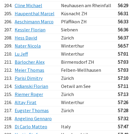
204.
Cline Michael
Neuhausen am Rheinfall
56:29
205.
Haupenthal Marcel
Küsnacht ZH
56:31
206.
Aeschimann Marco
Pfäffikon ZH
56:33
207.
Kessler Florian
Siebnen
56:36
208.
Hess David
Zürich
56:37
209.
Nater Nicola
Winterthur
56:57
210.
Lu Jeff
Winterthur
57:01
211.
Bärlocher Alex
Birmensdorf ZH
57:03
212.
Meier Thomas
Felben-Wellhausen
57:03
213.
Parisi Dimitry
Zürich
57:10
214.
Sidjanski Florian
Oetwil am See
57:11
215.
Riemer Roger
Zürich
57:13
216.
Altay Firat
Winterthur
57:26
217.
Eugster Thomas
Zürich
57:28
218.
Angelino Gennaro
57:32
219.
Di Carlo Matteo
Italy
57:47