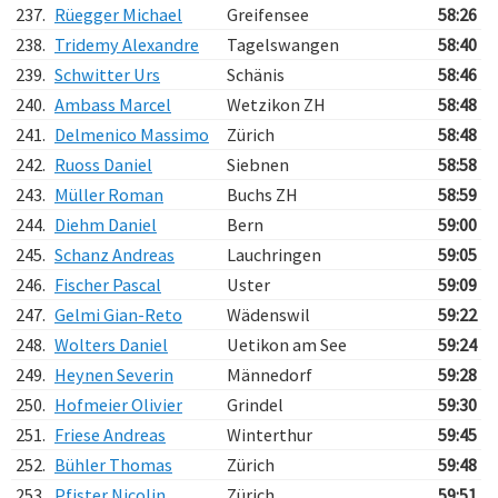
237.
Rüegger Michael
Greifensee
58:26
238.
Tridemy Alexandre
Tagelswangen
58:40
239.
Schwitter Urs
Schänis
58:46
240.
Ambass Marcel
Wetzikon ZH
58:48
241.
Delmenico Massimo
Zürich
58:48
242.
Ruoss Daniel
Siebnen
58:58
243.
Müller Roman
Buchs ZH
58:59
244.
Diehm Daniel
Bern
59:00
245.
Schanz Andreas
Lauchringen
59:05
246.
Fischer Pascal
Uster
59:09
247.
Gelmi Gian-Reto
Wädenswil
59:22
248.
Wolters Daniel
Uetikon am See
59:24
249.
Heynen Severin
Männedorf
59:28
250.
Hofmeier Olivier
Grindel
59:30
251.
Friese Andreas
Winterthur
59:45
252.
Bühler Thomas
Zürich
59:48
253.
Pfister Nicolin
Zürich
59:51