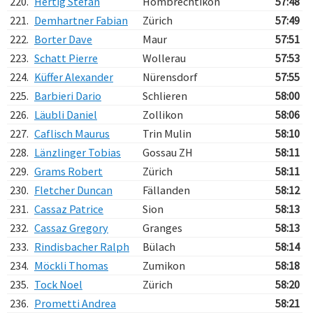
220.
Hertig Stefan
Hombrechtikon
57:48
221.
Demhartner Fabian
Zürich
57:49
222.
Borter Dave
Maur
57:51
223.
Schatt Pierre
Wollerau
57:53
224.
Küffer Alexander
Nürensdorf
57:55
225.
Barbieri Dario
Schlieren
58:00
226.
Läubli Daniel
Zollikon
58:06
227.
Caflisch Maurus
Trin Mulin
58:10
228.
Länzlinger Tobias
Gossau ZH
58:11
229.
Grams Robert
Zürich
58:11
230.
Fletcher Duncan
Fällanden
58:12
231.
Cassaz Patrice
Sion
58:13
232.
Cassaz Gregory
Granges
58:13
233.
Rindisbacher Ralph
Bülach
58:14
234.
Möckli Thomas
Zumikon
58:18
235.
Tock Noel
Zürich
58:20
236.
Prometti Andrea
58:21