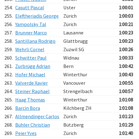
254.
Casutt Pascal
Uster
1:00:01
255.
Eleftheriadis George
Zürich
1:00:03
256.
Yampolsky Tal
Zürich
1:00:21
257.
Brunner Marco
Lausanne
1:00:23
258.
Santillana Rodrigo
Glattbrugg
1:00:23
259.
Wehrli Cornel
Zuzwil SG
1:00:26
260.
Schwitter Paul
Widnau
1:00:33
261.
Zurbrügg Adrian
Bern
1:00:42
262.
Hofer Michael
Winterthur
1:00:43
263.
Valverde Xavier
Vancouver
1:00:55
264.
Steiner Raphael
Strengelbach
1:00:57
265.
Haag Thomas
Winterthur
1:01:08
266.
Barcin Bora
Kilchberg ZH
1:01:08
267.
Allmendinger Carlos
Zürich
1:01:23
268.
Bühler Christian
Bützberg
1:01:29
269.
Peier Yves
Zürich
1:01:40