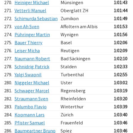
270.
Heiniger Michael
Münsingen
1:01:43
271.
Vetterli Manuel
Oberglatt ZH
1:01:44
272.
Schimurda Sebastian
Zumikon
1:01:49
273.
von Ah Sven
Affoltern am Albis
1:01:53
274.
Pühringer Martin
Wynigen
1:01:56
275.
Bauer Thierry
Basel
1:02:06
276.
Leiser Micha
Reutigen
1:02:09
277.
Naumann Robert
Bad Säckingen
1:02:10
278.
Schnidrig Patrick
Stalden
1:02:33
279.
Yalgi Swapnil
Turbenthal
1:02:55
280.
Niggeler Michael
Uster
1:03:02
281.
Schwager Marcel
Regensberg
1:03:19
282.
Straumann Sven
Rheinfelden
1:03:20
283.
Palumbo Flavio
Winterthur
1:03:39
284.
Kopmann Lars
Zürich
1:03:40
285.
Pfister Samuel
Frauenfeld
1:03:46
286.
Baumgartner Bruno
Spiez
1:03:46