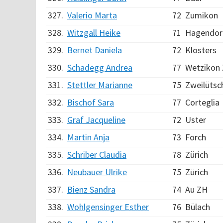
327.
Valerio Marta
72
Zumikon
328.
Witzgall Heike
71
Hagendor
329.
Bernet Daniela
72
Klosters
330.
Schadegg Andrea
77
Wetzikon
331.
Stettler Marianne
75
Zweilütsc
332.
Bischof Sara
77
Corteglia
333.
Graf Jacqueline
72
Uster
334.
Martin Anja
73
Forch
335.
Schriber Claudia
78
Zürich
336.
Neubauer Ulrike
75
Zürich
337.
Bienz Sandra
74
Au ZH
338.
Wohlgensinger Esther
76
Bülach