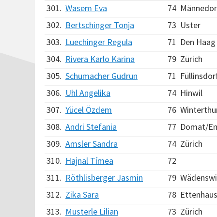
301.
Wasem Eva
74
Männedor
302.
Bertschinger Tonja
73
Uster
303.
Luechinger Regula
71
Den Haag
304.
Rivera Karlo Karina
79
Zürich
305.
Schumacher Gudrun
71
Füllinsdor
306.
Uhl Angelika
74
Hinwil
307.
Yücel Özdem
76
Winterthu
308.
Andri Stefania
77
Domat/E
309.
Amsler Sandra
74
Zürich
310.
Hajnal Tímea
72
311.
Röthlisberger Jasmin
79
Wädenswi
312.
Zika Sara
78
Ettenhau
313.
Musterle Lilian
73
Zürich