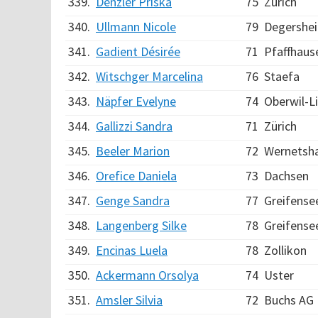
339.
Denzler Priska
75
Zürich
340.
Ullmann Nicole
79
Degershe
341.
Gadient Désirée
71
Pfaffhaus
342.
Witschger Marcelina
76
Staefa
343.
Näpfer Evelyne
74
Oberwil-Li
344.
Gallizzi Sandra
71
Zürich
345.
Beeler Marion
72
Wernetsh
346.
Orefice Daniela
73
Dachsen
347.
Genge Sandra
77
Greifense
348.
Langenberg Silke
78
Greifense
349.
Encinas Luela
78
Zollikon
350.
Ackermann Orsolya
74
Uster
351.
Amsler Silvia
72
Buchs AG