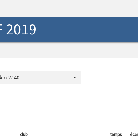
 2019
club
temps
écar