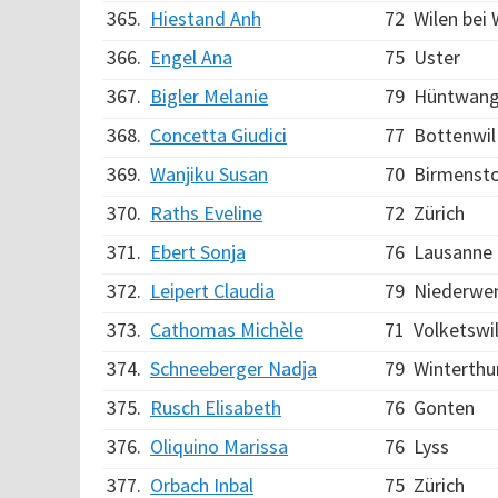
365.
Hiestand Anh
72
Wilen bei 
366.
Engel Ana
75
Uster
367.
Bigler Melanie
79
Hüntwan
368.
Concetta Giudici
77
Bottenwil
369.
Wanjiku Susan
70
Birmensto
370.
Raths Eveline
72
Zürich
371.
Ebert Sonja
76
Lausanne
372.
Leipert Claudia
79
Niederwe
373.
Cathomas Michèle
71
Volketswi
374.
Schneeberger Nadja
79
Winterthu
375.
Rusch Elisabeth
76
Gonten
376.
Oliquino Marissa
76
Lyss
377.
Orbach Inbal
75
Zürich