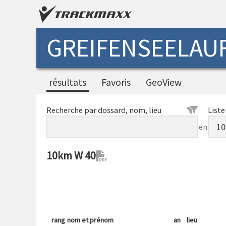
GREIFENSEELAUF
résultats
Favoris
GeoView
Recherche par dossard, nom, lieu
Liste
en
10km W 40
rang
nom et prénom
an
lieu