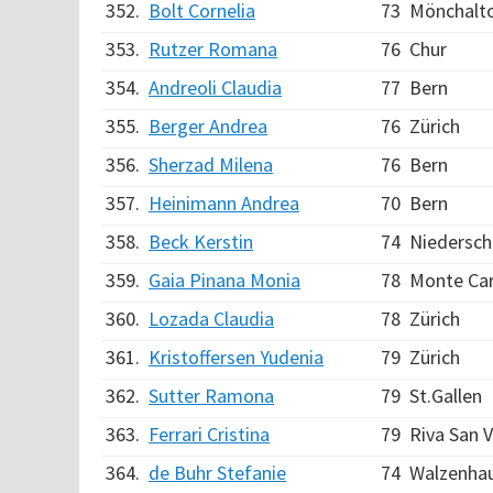
352.
Bolt Cornelia
73
Mönchalt
353.
Rutzer Romana
76
Chur
354.
Andreoli Claudia
77
Bern
355.
Berger Andrea
76
Zürich
356.
Sherzad Milena
76
Bern
357.
Heinimann Andrea
70
Bern
358.
Beck Kerstin
74
Niedersche
359.
Gaia Pinana Monia
78
Monte Ca
360.
Lozada Claudia
78
Zürich
361.
Kristoffersen Yudenia
79
Zürich
362.
Sutter Ramona
79
St.Gallen
363.
Ferrari Cristina
79
Riva San V
364.
de Buhr Stefanie
74
Walzenha