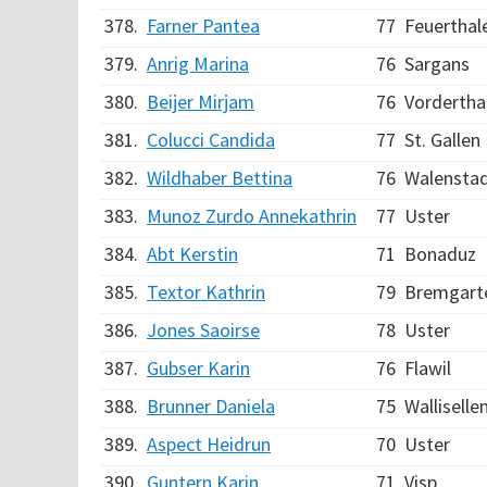
378.
Farner Pantea
77
Feuerthal
379.
Anrig Marina
76
Sargans
380.
Beijer Mirjam
76
Vordertha
381.
Colucci Candida
77
St. Gallen
382.
Wildhaber Bettina
76
Walensta
383.
Munoz Zurdo Annekathrin
77
Uster
384.
Abt Kerstin
71
Bonaduz
385.
Textor Kathrin
79
Bremgart
386.
Jones Saoirse
78
Uster
387.
Gubser Karin
76
Flawil
388.
Brunner Daniela
75
Walliselle
389.
Aspect Heidrun
70
Uster
390.
Guntern Karin
71
Visp