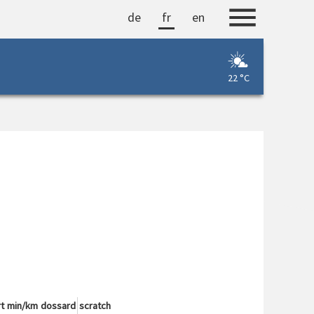
de
fr
en
22 °C
t
min/km
dossard
scratch