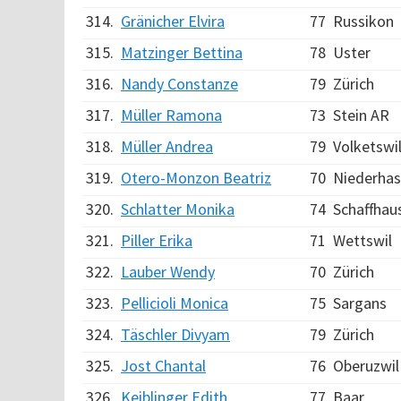
314.
Gränicher Elvira
77
Russikon
315.
Matzinger Bettina
78
Uster
316.
Nandy Constanze
79
Zürich
317.
Müller Ramona
73
Stein AR
318.
Müller Andrea
79
Volketswi
319.
Otero-Monzon Beatriz
70
Niederhas
320.
Schlatter Monika
74
Schaffhau
321.
Piller Erika
71
Wettswil
322.
Lauber Wendy
70
Zürich
323.
Pellicioli Monica
75
Sargans
324.
Täschler Divyam
79
Zürich
325.
Jost Chantal
76
Oberuzwil
326.
Keiblinger Edith
77
Baar