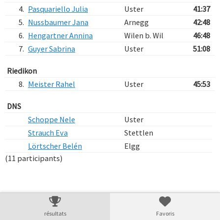
4.
Pasquariello Julia
Uster
41:37
5.
Nussbaumer Jana
Arnegg
42:48
6.
Hengartner Annina
Wilen b. Wil
46:48
7.
Guyer Sabrina
Uster
51:08
Riedikon
8.
Meister Rahel
Uster
45:53
DNS
Schoppe Nele
Uster
Strauch Eva
Stettlen
Lörtscher Belén
Elgg
(11 participants)
Verarbeitungszeit: 27ms
résultats
Favoris