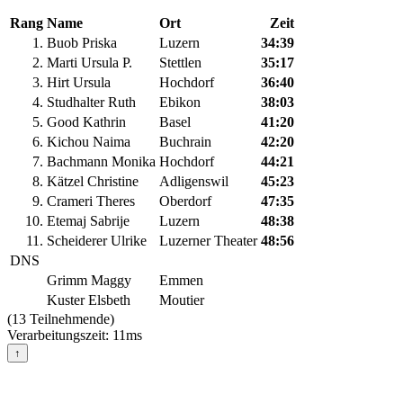
Rang
Name
Ort
Zeit
1.
Buob Priska
Luzern
34:39
2.
Marti Ursula P.
Stettlen
35:17
3.
Hirt Ursula
Hochdorf
36:40
4.
Studhalter Ruth
Ebikon
38:03
5.
Good Kathrin
Basel
41:20
6.
Kichou Naima
Buchrain
42:20
7.
Bachmann Monika
Hochdorf
44:21
8.
Kätzel Christine
Adligenswil
45:23
9.
Crameri Theres
Oberdorf
47:35
10.
Etemaj Sabrije
Luzern
48:38
11.
Scheiderer Ulrike
Luzerner Theater
48:56
DNS
Grimm Maggy
Emmen
Kuster Elsbeth
Moutier
(13 Teilnehmende)
Verarbeitungszeit: 11ms
↑