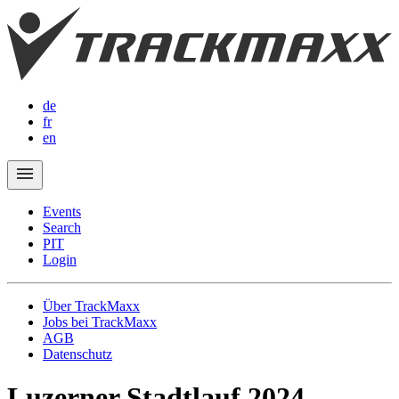
de
fr
en
Events
Search
PIT
Login
Über TrackMaxx
Jobs bei TrackMaxx
AGB
Datenschutz
Luzerner Stadtlauf 2024