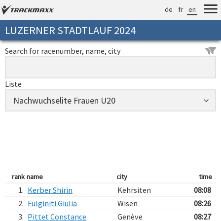
de
fr
en
LUZERNER STADTLAUF 2024
Search for racenumber, name, city
Liste
rank
name
city
time
1.
Kerber Shirin
Kehrsiten
08:08
2.
Fulginiti Giulia
Wisen
08:26
3.
Pittet Constance
Genève
08:27