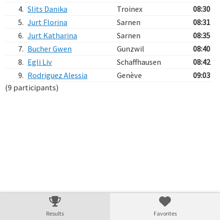
4.
Slits Danika
Troinex
08:30
5.
Jurt Florina
Sarnen
08:31
6.
Jurt Katharina
Sarnen
08:35
7.
Bucher Gwen
Gunzwil
08:40
8.
Egli Liv
Schaffhausen
08:42
9.
Rodriguez Alessia
Genève
09:03
(9 participants)
Verarbeitungszeit: 11ms
Results
Favorites