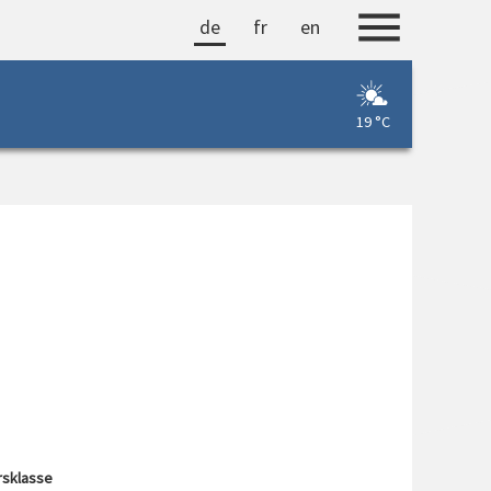
de
fr
en
19 °C
rsklasse