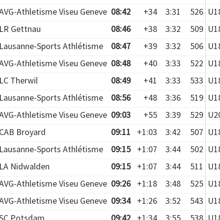
AVG-Athletisme Viseu Geneve
08:42
+34
3:31
526
U18
LR Gettnau
08:46
+38
3:32
509
U18
Lausanne-Sports Athlétisme
08:47
+39
3:32
506
U18
AVG-Athletisme Viseu Geneve
08:48
+40
3:33
522
U18
LC Therwil
08:49
+41
3:33
533
U18
Lausanne-Sports Athlétisme
08:56
+48
3:36
519
U18
AVG-Athletisme Viseu Geneve
09:03
+55
3:39
529
U20
CAB Broyard
09:11
+1:03
3:42
507
U18
Lausanne-Sports Athlétisme
09:15
+1:07
3:44
502
U18
LA Nidwalden
09:15
+1:07
3:44
511
U18
AVG-Athletisme Viseu Geneve
09:26
+1:18
3:48
525
U18
AVG-Athletisme Viseu Geneve
09:34
+1:26
3:52
543
U18
SC Potsdam
09:42
+1:34
3:55
538
U18