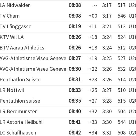
LA Nidwalden
08:08
--
3:17
517
U20
TV Cham
08:08
+00
3:17
546
U18
TV Länggasse
08:19
+11
3:21
513
U18
KTV Wil LA
08:26
+18
3:24
524
U18
BTV Aarau Athletics
08:26
+18
3:24
512
U20
AVG-Athletisme Viseu Geneve
08:27
+19
3:25
527
U20
AVG-Athletisme Viseu Geneve
08:30
+22
3:26
532
U20
Penthatlon Suisse
08:31
+23
3:26
514
U20
LR Nottwil
08:33
+25
3:27
510
U18
Pentathlon suisse
08:35
+27
3:28
515
U20
LR Beromünster
08:40
+32
3:30
504
U20
LR Astoria Hellbühl
08:41
+33
3:30
544
U18
LC Schaffhausen
08:42
+34
3:31
508
U20