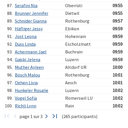
87.
Serafini Nia
Oberrüti
09:55
88.
Brunner Jennifer
Dietwil
09:55
89.
Schnider Gianna
Rothenburg
09:57
90.
Häfliger Jessy
Ebikon
09:59
91.
Jost Leona
Hohenrain
09:59
92.
Duss Linda
Escholzmatt
09:59
93.
Achermann Jael
Buchrain
09:59
94.
Gajski Jelena
Luzern
09:59
95.
Muther Ayleen
Altdorf UR
10:00
96.
Bösch Malou
Rothenburg
10:01
97.
Oehen Livia
Aesch
10:01
98.
Hunkeler Rosalie
Luzern
10:02
99.
Vogel Sofia
Römerswil LU
10:02
100.
Richli Lynn
Rain
10:02
page 1 sur 3
(265 participants)
Verarbeitungszeit: 13ms