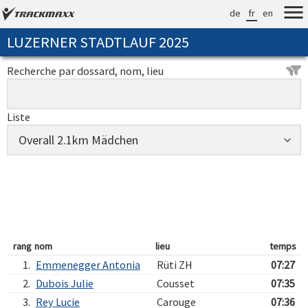
de
fr
en
LUZERNER STADTLAUF 2025
Recherche par dossard, nom, lieu
Liste
rang
nom
lieu
temps
1.
Emmenegger Antonia
Rüti ZH
07:27
2.
Dubois Julie
Cousset
07:35
3.
Rey Lucie
Carouge
07:36