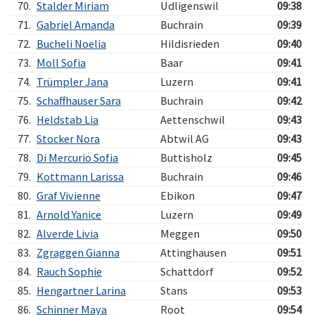
70.
Stalder Miriam
Udligenswil
09:38
71.
Gabriel Amanda
Buchrain
09:39
72.
Bucheli Noelia
Hildisrieden
09:40
73.
Moll Sofia
Baar
09:41
74.
Trümpler Jana
Luzern
09:41
75.
Schaffhauser Sara
Buchrain
09:42
76.
Heldstab Lia
Aettenschwil
09:43
77.
Stocker Nora
Abtwil AG
09:43
78.
Di Mercurio Sofia
Buttisholz
09:45
79.
Kottmann Larissa
Buchrain
09:46
80.
Graf Vivienne
Ebikon
09:47
81.
Arnold Yanice
Luzern
09:49
82.
Alverde Livia
Meggen
09:50
83.
Zgraggen Gianna
Attinghausen
09:51
84.
Rauch Sophie
Schattdorf
09:52
85.
Hengartner Larina
Stans
09:53
86.
Schinner Maya
Root
09:54