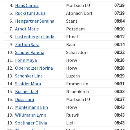
4.
Haas Carina
Marbach LU
07:39
5.
Ruckstuhl Julia
Alpnach Dorf
07:39
6.
Hengartner Seraina
Stans
08:04
7.
Arndt Marie
Potsdam
08:10
8.
Lustenberger Linda
Ebnet
08:12
9.
Zurfluh Sara
Baar
08:14
10.
Schuler Valeria
Schattdorf
08:22
11.
Föhn Maya
Horw
08:26
12.
Oberholzer Norina
Horw
08:28
13.
Schenker Lina
Luzern
08:29
14.
Stalder Mara
Emmetten
08:31
15.
Bucher Jael
Neuenkirch
08:33
16.
Duss Lara
Marbach LU
08:37
17.
Mühlemann Elin
Horw
08:43
18.
Willimann Lynn
Ruswil
08:43
19.
Spalinger Olivia
Lieli
08:43