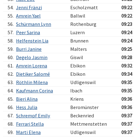
54.
Jenni Fränzi
Escholzmatt
09:22
55.
Amrein Yael
Ballwil
09:22
56.
Schürmann Lynn
Rothenburg
09:23
57.
Peer Sarina
Luzern
09:24
58.
Helfenstein Lia
Brunnen
09:24
59.
Burri Janine
Malters
09:25
60.
Degelo Jasmin
Giswil
09:28
61.
Amrein Lorena
Ebikon
09:32
62.
Dietiker Salomé
Ebikon
09:34
63.
Röthlin Milena
Udligenswil
09:35
64.
Kaufmann Corina
Ibach
09:35
65.
Bieri Alina
Kriens
09:36
66.
Hess Julia
Beromünster
09:36
67.
Schrempf Emily
Beckenried
09:37
68.
Ferrari Stella
Mettmenstetten
09:37
69.
Marti Elena
Udligenswil
09:37