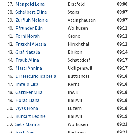
37.
Mangold Lena
Erstfeld
09:06
38.
Schelbert Eline
Stans
09:07
39.
Zurfluh Melanie
Attinghausen
09:07
40.
Pfrunder Elin
Wolhusen
09:11
41.
Forni Norah
Grono
09:11
42.
Fritschi Alessia
Hirschthal
09:11
43.
Graf Natalja
Ebikon
09:14
44.
Traub Alina
Schattdorf
09:17
45.
Marti Annina
Udligenswil
09:17
46.
Di Mercurio Isabella
Buttisholz
09:18
47.
Imfeld Lisa
Kerns
09:18
48.
Gattiker Mila
Inwil
09:18
49.
Horat Liana
Ballwil
09:18
50.
Wyss Fiona
Luzern
09:18
51.
Burkart Leonie
Ballwil
09:19
52.
Setz Marina
Wolhusen
09:21
53.
Rast Zoe
Buchrain
09:21