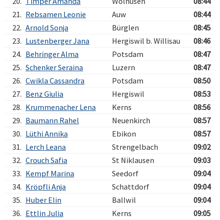
20.
Timper Amanda
Wolhusen
08:44
21.
Rebsamen Leonie
Auw
08:44
22.
Arnold Sonja
Bürglen
08:45
23.
Lustenberger Jana
Hergiswil b. Willisau
08:46
24.
Behringer Alma
Potsdam
08:47
25.
Schenker Seraina
Luzern
08:47
26.
Cwikla Cassandra
Potsdam
08:50
27.
Benz Giulia
Hergiswil
08:53
28.
Krummenacher Lena
Kerns
08:56
29.
Baumann Rahel
Neuenkirch
08:57
30.
Lüthi Annika
Ebikon
08:57
31.
Lerch Leana
Strengelbach
09:02
32.
Crouch Safia
St Niklausen
09:03
33.
Kempf Marina
Seedorf
09:04
34.
Kröpfli Anja
Schattdorf
09:04
35.
Huber Elin
Ballwil
09:04
36.
Ettlin Julia
Kerns
09:05