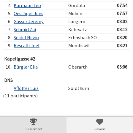
4.
Kurmann Leo
Gordola
07:54
5.
Oeschger Jens
Muhen
07:57
6.
Gasser Jeremy
Lungern
08:02
7.
Schmid Zai
Kehrsatz
08:12
8.
Seidel Nevio
Erlinsbach SO
08:20
9.
Rescalli Joel
Mümliswil
08:21
Kapellgasse #2
10.
Bürgler Elia
Oberarth
05:06
DNS
Affolter Luiz
Solothurn
(11 participants)
Verarbeitungszeit: 12ms
Classement
Favoris