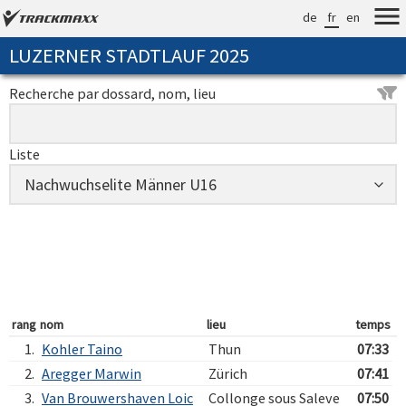
de
fr
en
LUZERNER STADTLAUF 2025
Recherche par dossard, nom, lieu
Liste
rang
nom
lieu
temps
1.
Kohler Taino
Thun
07:33
2.
Aregger Marwin
Zürich
07:41
3.
Van Brouwershaven Loic
Collonge sous Saleve
07:50