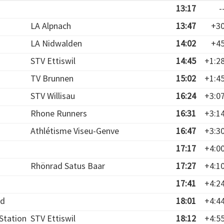
13:17
-
LA Alpnach
13:47
+3
LA Nidwalden
14:02
+4
STV Ettiswil
14:45
+1:2
TV Brunnen
15:02
+1:4
STV Willisau
16:24
+3:0
Rhone Runners
16:31
+3:1
Athlétisme Viseu-Genve
16:47
+3:3
17:17
+4:0
Rhönrad Satus Baar
17:27
+4:1
17:41
+4:2
ed
18:01
+4:4
Station
STV Ettiswil
18:12
+4:5