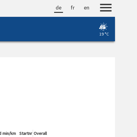
de
fr
en
19 °C
d
min/km
Startnr
Overall