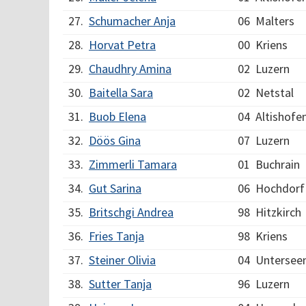
27.
Schumacher Anja
06
Malters
28.
Horvat Petra
00
Kriens
29.
Chaudhry Amina
02
Luzern
30.
Baitella Sara
02
Netstal
31.
Buob Elena
04
Altishofe
32.
Döös Gina
07
Luzern
33.
Zimmerli Tamara
01
Buchrain
34.
Gut Sarina
06
Hochdorf
35.
Britschgi Andrea
98
Hitzkirch
36.
Fries Tanja
98
Kriens
37.
Steiner Olivia
04
Untersee
38.
Sutter Tanja
96
Luzern