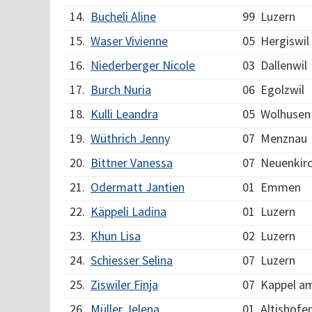
14.
Bucheli Aline
99
Luzern
15.
Waser Vivienne
05
Hergiswil
16.
Niederberger Nicole
03
Dallenwil
17.
Burch Nuria
06
Egolzwil
18.
Kulli Leandra
05
Wolhusen
19.
Wüthrich Jenny
07
Menznau
20.
Bittner Vanessa
07
Neuenkirc
21.
Odermatt Jantien
01
Emmen
22.
Käppeli Ladina
01
Luzern
23.
Khun Lisa
02
Luzern
24.
Schiesser Selina
07
Luzern
25.
Ziswiler Finja
07
Kappel am
26.
Müller Jelena
01
Altishofe