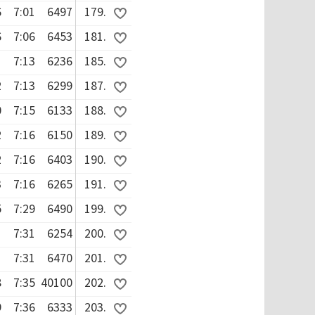
6
7:01
6497
179.
6
7:06
6453
181.
1
7:13
6236
185.
2
7:13
6299
187.
0
7:15
6133
188.
2
7:16
6150
189.
2
7:16
6403
190.
3
7:16
6265
191.
5
7:29
6490
199.
1
7:31
6254
200.
1
7:31
6470
201.
8
7:35
40100
202.
9
7:36
6333
203.