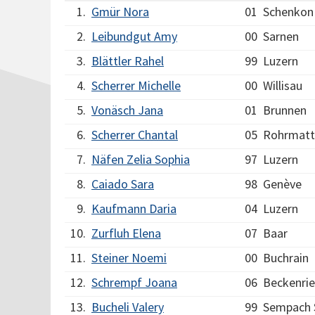
1.
Gmür Nora
01
Schenkon
2.
Leibundgut Amy
00
Sarnen
3.
Blättler Rahel
99
Luzern
4.
Scherrer Michelle
00
Willisau
5.
Vonäsch Jana
01
Brunnen
6.
Scherrer Chantal
05
Rohrmatt
7.
Näfen Zelia Sophia
97
Luzern
8.
Caiado Sara
98
Genève
9.
Kaufmann Daria
04
Luzern
10.
Zurfluh Elena
07
Baar
11.
Steiner Noemi
00
Buchrain
12.
Schrempf Joana
06
Beckenri
13.
Bucheli Valery
99
Sempach 