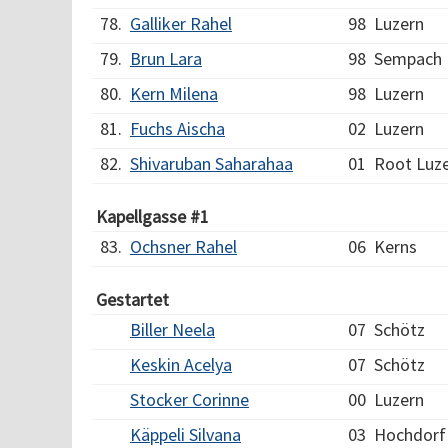
78.
Galliker Rahel
98
Luzern
79.
Brun Lara
98
Sempach
80.
Kern Milena
98
Luzern
81.
Fuchs Aischa
02
Luzern
82.
Shivaruban Saharahaa
01
Root Luz
Kapellgasse #1
83.
Ochsner Rahel
06
Kerns
Gestartet
Biller Neela
07
Schötz
Keskin Acelya
07
Schötz
Stocker Corinne
00
Luzern
Käppeli Silvana
03
Hochdorf