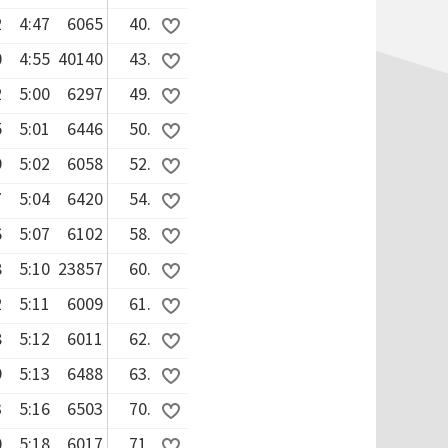
2
4:47
6065
40.
0
4:55
40140
43.
2
5:00
6297
49.
5
5:01
6446
50.
9
5:02
6058
52.
7
5:04
6420
54.
6
5:07
6102
58.
8
5:10
23857
60.
2
5:11
6009
61.
8
5:12
6011
62.
9
5:13
6488
63.
3
5:16
6503
70.
0
5:18
6017
71.