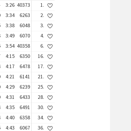
-
3:26
40373
1.
0
3:34
6263
2.
5
3:38
6048
3.
8
3:49
6070
4.
5
3:54
40358
6.
7
4:15
6350
16.
4
4:17
6478
17.
0
4:21
6141
21.
0
4:29
6239
25.
0
4:31
6433
28.
4
4:35
6491
30.
4
4:40
6358
34.
5
4:43
6067
36.