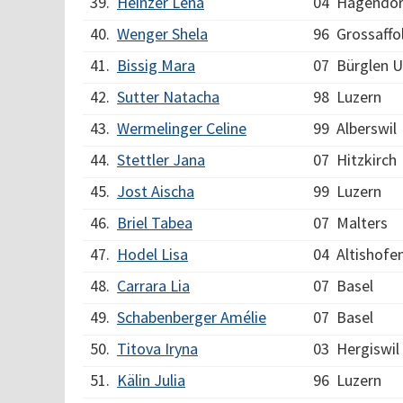
39.
Heinzer Lena
04
Hagendo
40.
Wenger Shela
96
Grossaffo
41.
Bissig Mara
07
Bürglen U
42.
Sutter Natacha
98
Luzern
43.
Wermelinger Celine
99
Alberswil
44.
Stettler Jana
07
Hitzkirch
45.
Jost Aischa
99
Luzern
46.
Briel Tabea
07
Malters
47.
Hodel Lisa
04
Altishofe
48.
Carrara Lia
07
Basel
49.
Schabenberger Amélie
07
Basel
50.
Titova Iryna
03
Hergiswi
51.
Kälin Julia
96
Luzern