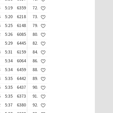
3
5:19
6359
72.
6
5:20
6218
73.
6
5:25
6148
79.
2
5:26
6085
80.
1
5:29
6445
82.
8
5:31
6159
84.
1
5:34
6064
86.
3
5:34
6459
88.
4
5:35
6442
89.
6
5:35
6437
90.
6
5:35
6373
91.
2
5:37
6380
92.