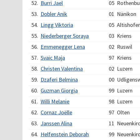
52.
Burri Jael
05
Rothenbu
53.
Dobler Anik
01
Nänikon
54.
Lingg Viktoria
05
Altishofe
55.
Niederberger Soraya
03
Kriens
56.
Emmenegger Lena
02
Ruswil
57.
Svaic Maja
97
Kriens
58.
Christen Valentina
02
Luzern
59.
Dzaferi Belmina
00
Udligensw
60.
Guzman Giorgia
99
Luzern
61.
Willi Melanie
98
Luzern
62.
Cornaz Joëlle
97
Olten
63.
Janssen Alina
11
Neuenkir
64.
Helfenstein Deborah
99
Neuenkir