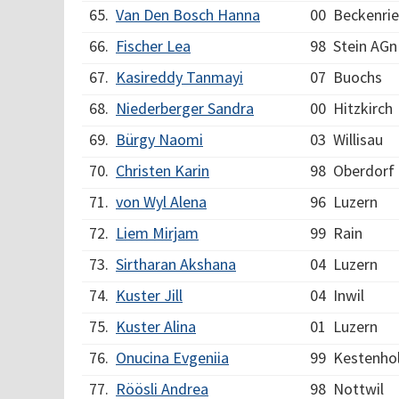
65.
Van Den Bosch Hanna
00
Beckenri
66.
Fischer Lea
98
Stein AGn
67.
Kasireddy Tanmayi
07
Buochs
68.
Niederberger Sandra
00
Hitzkirch
69.
Bürgy Naomi
03
Willisau
70.
Christen Karin
98
Oberdorf
71.
von Wyl Alena
96
Luzern
72.
Liem Mirjam
99
Rain
73.
Sirtharan Akshana
04
Luzern
74.
Kuster Jill
04
Inwil
75.
Kuster Alina
01
Luzern
76.
Onucina Evgeniia
99
Kestenho
77.
Röösli Andrea
98
Nottwil