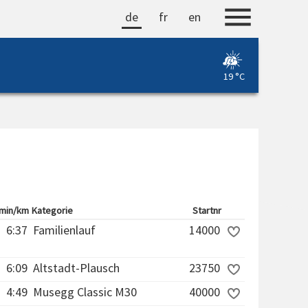
de
fr
en
19 °C
min/km
Kategorie
Startnr
6:37
Familienlauf
14000
6:09
Altstadt-Plausch
23750
4:49
Musegg Classic M30
40000