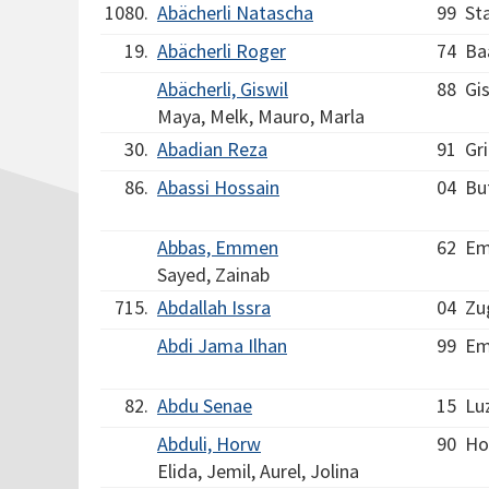
1080.
Abächerli Natascha
99
St
19.
Abächerli Roger
74
Ba
Abächerli, Giswil
88
Gis
Maya, Melk, Mauro, Marla
30.
Abadian Reza
91
Gr
86.
Abassi Hossain
04
Bu
Abbas, Emmen
62
E
Sayed, Zainab
715.
Abdallah Issra
04
Zu
Abdi Jama Ilhan
99
Em
82.
Abdu Senae
15
Lu
Abduli, Horw
90
Ho
Elida, Jemil, Aurel, Jolina