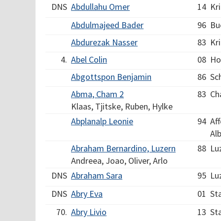
DNS
Abdullahu Omer
14
Kr
Abdulmajeed Bader
96
Bu
Abdurezak Nasser
83
Kr
4.
Abel Colin
08
Ho
Abgottspon Benjamin
86
Sc
Abma, Cham 2
83
Ch
Klaas, Tjitske, Ruben, Hylke
Abplanalp Leonie
94
Af
Alb
Abraham Bernardino, Luzern
88
Lu
Andreea, Joao, Oliver, Arlo
DNS
Abraham Sara
95
Lu
DNS
Abry Eva
01
St
70.
Abry Livio
13
St