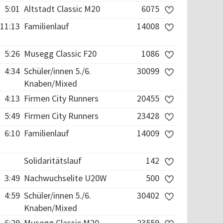
5:01
Altstadt Classic M20
6075
11:13
Familienlauf
14008
5:26
Musegg Classic F20
1086
4:34
Schüler/innen 5./6.
30099
Knaben/Mixed
4:13
Firmen City Runners
20455
5:49
Firmen City Runners
23428
6:10
Familienlauf
14009
Solidaritätslauf
142
3:49
Nachwuchselite U20W
500
4:59
Schüler/innen 5./6.
30402
Knaben/Mixed
6:29
Musegg Classic M20
23559