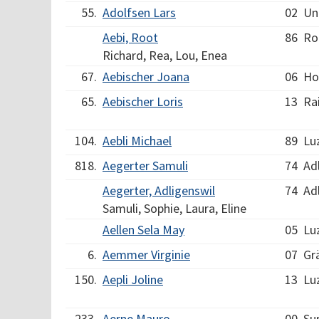
55.
Adolfsen Lars
02
Un
Aebi, Root
86
Ro
Richard, Rea, Lou, Enea
67.
Aebischer Joana
06
Ho
65.
Aebischer Loris
13
Ra
104.
Aebli Michael
89
Lu
818.
Aegerter Samuli
74
Ad
Aegerter, Adligenswil
74
Ad
Samuli, Sophie, Laura, Eline
Aellen Sela May
05
Lu
6.
Aemmer Virginie
07
Gr
150.
Aepli Joline
13
Lu
233.
Aerne Mauro
00
Su