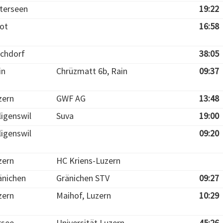
terseen
19:22
ot
16:58
chdorf
38:05
in
Chrüzmatt 6b, Rain
09:37
zern
GWF AG
13:48
ligenswil
Suva
19:00
ligenswil
09:20
zern
HC Kriens-Luzern
änichen
Gränichen STV
09:27
zern
Maihof, Luzern
10:29
rsee
Universität Luzern
45:26