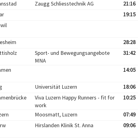
ansstad
Zaugg Schliesstechnik AG
21:16
ar
19:15
wil
iesheim
28:28
ttisholz
Sport- und Bewegungsangebote
31:42
MNA
mmen
14:05
g
Universität Luzern
18:06
menbrücke
Viva Luzern Happy Runners - fit for
10:25
work
zern
Moosmatt, Luzern
07:49
rw
Hirslanden Klinik St. Anna
09:06