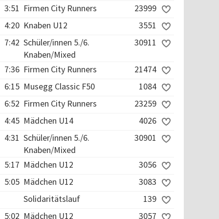
3:51
Firmen City Runners
23999
4:20
Knaben U12
3551
7:42
Schüler/innen 5./6.
30911
Knaben/Mixed
7:36
Firmen City Runners
21474
6:15
Musegg Classic F50
1084
6:52
Firmen City Runners
23259
4:45
Mädchen U14
4026
4:31
Schüler/innen 5./6.
30901
Knaben/Mixed
5:17
Mädchen U12
3056
5:05
Mädchen U12
3083
Solidaritätslauf
139
5:02
Mädchen U12
3057