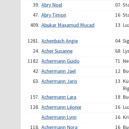
39.
Abry Noel
07
St
47.
Abry Timon
16
St
409.
Abukar Maxamud Mucad
13
Lu
1281.
Achenbach Angie
04
Sig
24.
Acher Susanne
68
Ly
1182.
Achermann Guido
71
Ne
42.
Achermann Jael
12
Bu
63.
Achermann Jaris
13
Kü
Rig
157.
Achermann Lara
18
Bu
128.
Achermann Léonie
16
Lu
Achermann Lynn
16
Kr
118.
Achermann Nora
16
Bu