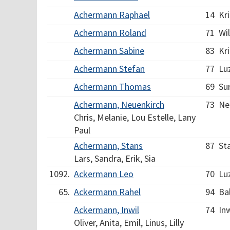
Achermann Raphael
14
Kr
Achermann Roland
71
Wil
Achermann Sabine
83
Kr
Achermann Stefan
77
Lu
Achermann Thomas
69
Su
Achermann, Neuenkirch
73
Ne
Chris, Melanie, Lou Estelle, Lany
Paul
Achermann, Stans
87
St
Lars, Sandra, Erik, Sia
1092.
Ackermann Leo
70
Lu
65.
Ackermann Rahel
94
Ba
Ackermann, Inwil
74
Inw
Oliver, Anita, Emil, Linus, Lilly