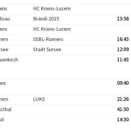
iens
HC Kriens-Luzern
lisau
Brändi 2025
13:58
iens
HC Kriens-Luzern
zern
SSBL-Runners
16:43
rsee
Stadt Sursee
12:09
uenkirch
11:43
ans
09:40
zern
LUKS
21:26
lsthal
41:50
il
14:30