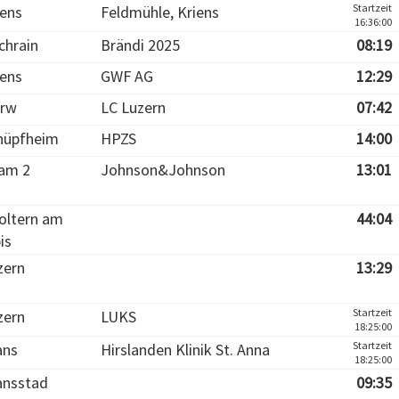
Startzeit
iens
Feldmühle, Kriens
16:36:00
chrain
Brändi 2025
08:19
iens
GWF AG
12:29
rw
LC Luzern
07:42
hüpfheim
HPZS
14:00
am 2
Johnson&Johnson
13:01
foltern am
44:04
is
zern
13:29
Startzeit
zern
LUKS
18:25:00
Startzeit
ans
Hirslanden Klinik St. Anna
18:25:00
ansstad
09:35