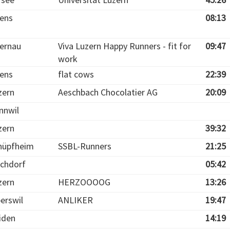
iens
08:13
ernau
Viva Luzern Happy Runners - fit for
09:47
work
iens
flat cows
22:39
zern
Aeschbach Chocolatier AG
20:09
nnwil
zern
39:32
hüpfheim
SSBL-Runners
21:25
chdorf
05:42
zern
HERZOOOOG
13:26
berswil
ANLIKER
19:47
iden
14:19