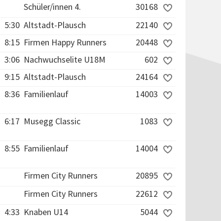
Schüler/innen 4.
30168
5:30
Altstadt-Plausch
22140
8:15
Firmen Happy Runners
20448
3:06
Nachwuchselite U18M
602
9:15
Altstadt-Plausch
24164
8:36
Familienlauf
14003
6:17
Musegg Classic
1083
8:55
Familienlauf
14004
Firmen City Runners
20895
Firmen City Runners
22612
4:33
Knaben U14
5044