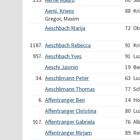
Aerni, Kriens
88
Kr
Gregor, Maxim
Aeschbach Marija
72
Ob
1187.
Aeschbach Rebecca
91
Kr
957.
Aeschbach Yves
91
Lu
Aeschi Jasmin
19
Be
34.
Aeschlimann Peter
63
Lu
Aeschlimann Thomas
77
Sc
6.
Affentranger Ben
14
Ho
Affentranger Christina
80
Lu
917.
Affentranger Gabriela
76
Al
Affentranger Mirjam
89
Re