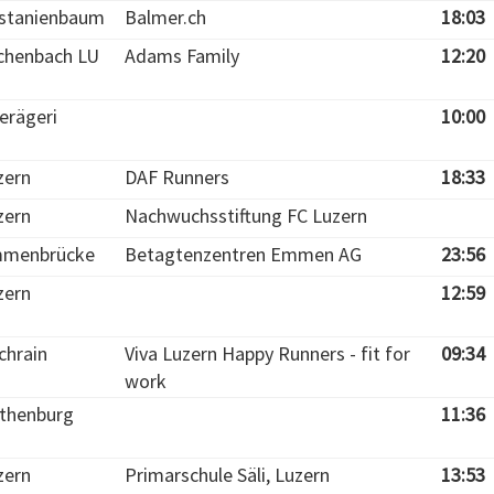
stanienbaum
Balmer.ch
18:03
chenbach LU
Adams Family
12:20
erägeri
10:00
zern
DAF Runners
18:33
zern
Nachwuchsstiftung FC Luzern
menbrücke
Betagtenzentren Emmen AG
23:56
zern
12:59
chrain
Viva Luzern Happy Runners - fit for
09:34
work
thenburg
11:36
zern
Primarschule Säli, Luzern
13:53