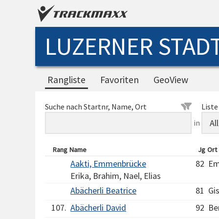
LUZERNER STADT
Rangliste
Favoriten
GeoView
Suche nach Startnr, Name, Ort
Liste
in
Rang
Name
Jg
Ort
Aakti, Emmenbrücke
82
Em
Erika, Brahim, Nael, Elias
Abächerli Beatrice
81
Gis
107.
Abächerli David
92
Be