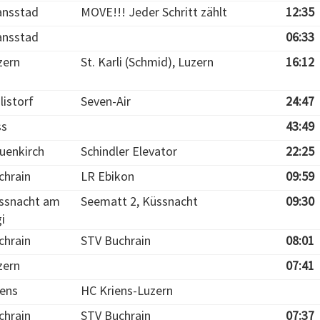
ansstad
MOVE!!! Jeder Schritt zählt
12:35
ansstad
06:33
zern
St. Karli (Schmid), Luzern
16:12
listorf
Seven-Air
24:47
ss
43:49
uenkirch
Schindler Elevator
22:25
chrain
LR Ebikon
09:59
ssnacht am
Seematt 2, Küssnacht
09:30
i
chrain
STV Buchrain
08:01
zern
07:41
iens
HC Kriens-Luzern
chrain
STV Buchrain
07:37