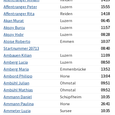
Affentranger Peter
Luzern
15:55
Affentranger Rita
Reiden
14:18
Akan Murat
Luzern
06:45
Aksoy Burcu
Luzern
11:57
Aksoy Hıdır
Luzern
08:28
Aloise Roberto
Emmen
10:37
Startnummer 20713
08:40
Ambauen Kilian
Luzern
11:09
Amberg Lucia
Luzern
08:50
Amberg Maria
Emmenbrücke
13:52
Ambord Philipp
Horw
13:04
Ambühl Julian
Ohmstal
09:51
Ambühl Mathias
Ohmstal
09:52
Ammann Daniel
Schüpfheim
10:35
Ammann Paulina
Horw
26:41
Ammeter Luzia
Sursee
10:35