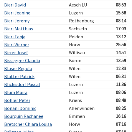
Bieri David
Aesch LU
08:53
Bieri Jeanine
Luzern
15:58
Bieri Jeremy
Rothenburg
08:14
Bieri Matthias
Sachseln
17:03
Bieri Tanja
Reiden
13:12
Bieri Werner
Horw
25:56
Birrer Josef
Willisau
14:51
Bissegger Claudia
Büron
13:59
Blaser Regula
Wilen
12:33
Blatter Patrick
Wilen
06:31
Blickisdorf Pascal
Luzern
11:36
Blum Maira
Luzern
08:06
Böhler Peter
Kriens
08:49
Bonani Dominic
Allenwinden
08:25
Bourquin Rachanee
Emmen
16:16
Bretscher Chiara Louisa
Horw
07:16