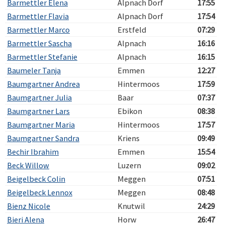
Barmettler Elena
Alpnach Dorf
17:55
Barmettler Flavia
Alpnach Dorf
17:54
Barmettler Marco
Erstfeld
07:29
Barmettler Sascha
Alpnach
16:16
Barmettler Stefanie
Alpnach
16:15
Baumeler Tanja
Emmen
12:27
Baumgartner Andrea
Hintermoos
17:59
Baumgartner Julia
Baar
07:37
Baumgartner Lars
Ebikon
08:38
Baumgartner Maria
Hintermoos
17:57
Baumgartner Sandra
Kriens
09:49
Bechir Ibrahim
Emmen
15:54
Beck Willow
Luzern
09:02
Beigelbeck Colin
Meggen
07:51
Beigelbeck Lennox
Meggen
08:48
Bienz Nicole
Knutwil
24:29
Bieri Alena
Horw
26:47