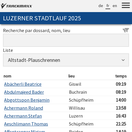
de
fr
en
LUZERNER STADTLAUF 2025
Recherche par dossard, nom, lieu
Liste
nom
lieu
temps
Abächerli Beatrice
Giswil
09:19
Abdulmajeed Bader
Buchrain
08:19
Abgottspon Benjamin
Schüpfheim
14:00
Achermann Roland
Willisau
13:58
Achermann Stefan
Luzern
16:43
Aeschlimann Thomas
Schüpfheim
21:25
Affentranger Mirjam
Reiden
14:19