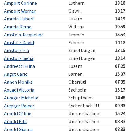
Amport Corinne
Luthern
13:16
Amport Werner
Giswil
13:17
Amrein Hubert
Luzern
14:19
Amrein Remo
Willisau
10:59
Amstein Jacqueline
Emmen
15:54
Amstutz David
Emmen
14:12
Amstutz Pia
Ennetbürgen
13:15
Amstutz Siena
Ennetbürgen
13:14
Andreetti Elina
Luzern
07:25
Angst Carlo
Sarnen
15:37
Annen Monika
Oberrüti
07:35
Aouadi Victoria
Sachseln
15:17
Aregger Michelle
Schüpfheim
14:48
Aregger Rainer
Eschenbach LU
09:33
Arnold Céline
Unterschächen
15:24
Arnold Ella
Unterschächen
08:33
Arnold Gianna
Unterschächen
08:33