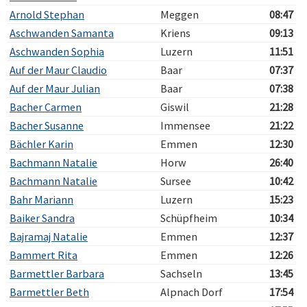
Arnold Stephan
Meggen
08:47
Aschwanden Samanta
Kriens
09:13
Aschwanden Sophia
Luzern
11:51
Auf der Maur Claudio
Baar
07:37
Auf der Maur Julian
Baar
07:38
Bacher Carmen
Giswil
21:28
Bacher Susanne
Immensee
21:22
Bächler Karin
Emmen
12:30
Bachmann Natalie
Horw
26:40
Bachmann Natalie
Sursee
10:42
Bahr Mariann
Luzern
15:23
Baiker Sandra
Schüpfheim
10:34
Bajramaj Natalie
Emmen
12:37
Bammert Rita
Emmen
12:26
Barmettler Barbara
Sachseln
13:45
Barmettler Beth
Alpnach Dorf
17:54