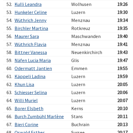
52.
Kulli Leandra
Wolhusen
19:26
53.
Hunkeler Celine
Luzern
19:30
54.
Wüthrich Jenny
Menznau
19:34
55.
Birchler Martina
Rotkreuz
19:35
56.
Maurer Sara
Maschwanden
19:40
57.
Wüthrich Flavia
Menznau
19:41
58.
Bittner Vanessa
Neuenkirchirch
19:43
59.
Näfen Lucia Maria
Glis
19:47
60.
Odermatt Jantien
Emmen
19:55
61.
Käppeli Ladina
Luzern
19:59
62.
Khun Lisa
Luzern
20:05
63.
Schiesser Selina
Luzern
20:06
64.
Willi Muriel
Luzern
20:07
65.
Borer Elsbeth
Kerns
20:10
66.
Burch Zumbühl Marlène
Stans
20:11
67.
Bieri Corine
Buchrain
20:13
68.
Oswald Esther
Sursee
20:17