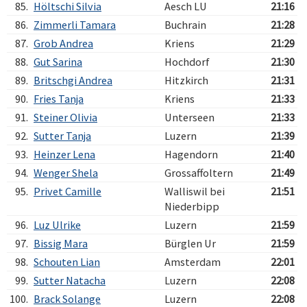
85.
Höltschi Silvia
Aesch LU
21:16
86.
Zimmerli Tamara
Buchrain
21:28
87.
Grob Andrea
Kriens
21:29
88.
Gut Sarina
Hochdorf
21:30
89.
Britschgi Andrea
Hitzkirch
21:31
90.
Fries Tanja
Kriens
21:33
91.
Steiner Olivia
Unterseen
21:33
92.
Sutter Tanja
Luzern
21:39
93.
Heinzer Lena
Hagendorn
21:40
94.
Wenger Shela
Grossaffoltern
21:49
95.
Privet Camille
Walliswil bei
21:51
Niederbipp
96.
Luz Ulrike
Luzern
21:59
97.
Bissig Mara
Bürglen Ur
21:59
98.
Schouten Lian
Amsterdam
22:01
99.
Sutter Natacha
Luzern
22:08
100.
Brack Solange
Luzern
22:08