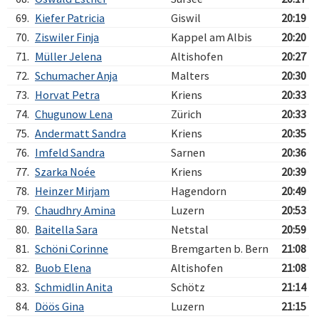
69.
Kiefer Patricia
Giswil
20:19
70.
Ziswiler Finja
Kappel am Albis
20:20
71.
Müller Jelena
Altishofen
20:27
72.
Schumacher Anja
Malters
20:30
73.
Horvat Petra
Kriens
20:33
74.
Chugunow Lena
Zürich
20:33
75.
Andermatt Sandra
Kriens
20:35
76.
Imfeld Sandra
Sarnen
20:36
77.
Szarka Noée
Kriens
20:39
78.
Heinzer Mirjam
Hagendorn
20:49
79.
Chaudhry Amina
Luzern
20:53
80.
Baitella Sara
Netstal
20:59
81.
Schöni Corinne
Bremgarten b. Bern
21:08
82.
Buob Elena
Altishofen
21:08
83.
Schmidlin Anita
Schötz
21:14
84.
Döös Gina
Luzern
21:15