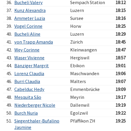
36.
Bucheli Valery
Sempach Station
18:12
37.
Kunz Alexandra
Luzern
18:15
38.
Ammeter Luzia
Sursee
18:16
39.
Vogel Corinne
Horw
18:25
40.
Bucheli Aline
Luzern
18:29
41.
von Trapp Amanda
Zürich
18:45
42.
Wey Corinne
Kleinwangen
18:47
43.
Waser Vivienne
Hergiswil
18:57
44.
Bänziger Margrit
Ebikon
19:01
45.
Lorenz Claudia
Maschwanden
19:06
46.
Burri Claudia
Malters
19:07
47.
Cabelduc Hedy
Emmenbrücke
19:09
48.
Mesquita São
Meyrin
19:17
49.
Niederberger Nicole
Dallenwil
19:19
50.
Burch Nuria
Egolzwil
19:22
51.
Siegenthaler-Bufalino
Pfäffikon ZH
19:25
Jasmine