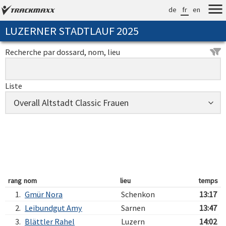
de
fr
en
LUZERNER STADTLAUF 2025
Recherche par dossard, nom, lieu
Liste
rang
nom
lieu
temps
1.
Gmür Nora
Schenkon
13:17
2.
Leibundgut Amy
Sarnen
13:47
3.
Blättler Rahel
Luzern
14:02