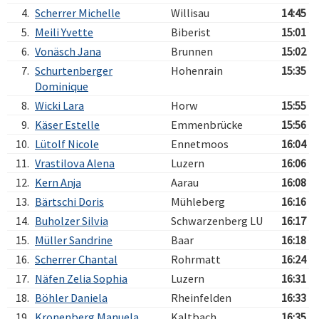
4.
Scherrer Michelle
Willisau
14:45
5.
Meili Yvette
Biberist
15:01
6.
Vonäsch Jana
Brunnen
15:02
7.
Schurtenberger
Hohenrain
15:35
Dominique
8.
Wicki Lara
Horw
15:55
9.
Käser Estelle
Emmenbrücke
15:56
10.
Lütolf Nicole
Ennetmoos
16:04
11.
Vrastilova Alena
Luzern
16:06
12.
Kern Anja
Aarau
16:08
13.
Bärtschi Doris
Mühleberg
16:16
14.
Buholzer Silvia
Schwarzenberg LU
16:17
15.
Müller Sandrine
Baar
16:18
16.
Scherrer Chantal
Rohrmatt
16:24
17.
Näfen Zelia Sophia
Luzern
16:31
18.
Böhler Daniela
Rheinfelden
16:33
19.
Kronenberg Manuela
Kaltbach
16:35