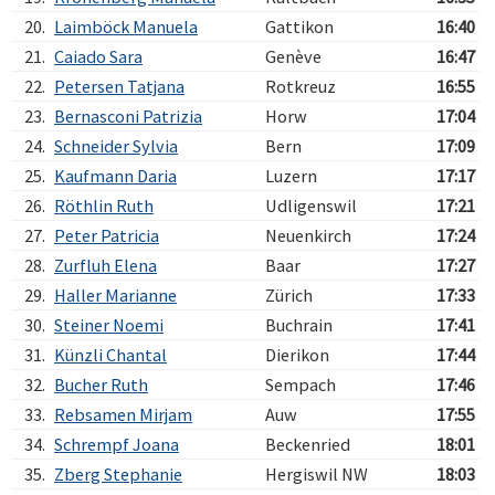
20.
Laimböck Manuela
Gattikon
16:40
21.
Caiado Sara
Genève
16:47
22.
Petersen Tatjana
Rotkreuz
16:55
23.
Bernasconi Patrizia
Horw
17:04
24.
Schneider Sylvia
Bern
17:09
25.
Kaufmann Daria
Luzern
17:17
26.
Röthlin Ruth
Udligenswil
17:21
27.
Peter Patricia
Neuenkirch
17:24
28.
Zurfluh Elena
Baar
17:27
29.
Haller Marianne
Zürich
17:33
30.
Steiner Noemi
Buchrain
17:41
31.
Künzli Chantal
Dierikon
17:44
32.
Bucher Ruth
Sempach
17:46
33.
Rebsamen Mirjam
Auw
17:55
34.
Schrempf Joana
Beckenried
18:01
35.
Zberg Stephanie
Hergiswil NW
18:03