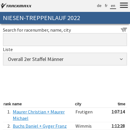
de
fr
en
NIESEN-TREPPENLAUF 2022
Search for racenumber, name, city
Liste
rank
name
city
time
1.
Maurer Christian + Maurer
Frutigen
1:07:14
Michael
2.
Buchs Daniel + Gyger Franz
Wimmis
1:12:28