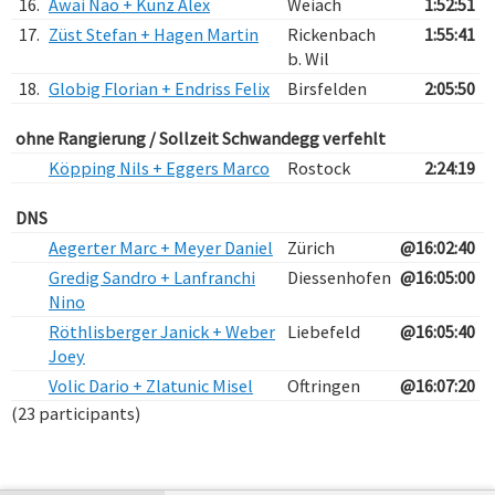
16.
Awai Nao + Kunz Alex
Weiach
1:52:51
17.
Züst Stefan + Hagen Martin
Rickenbach
1:55:41
b. Wil
18.
Globig Florian + Endriss Felix
Birsfelden
2:05:50
ohne Rangierung / Sollzeit Schwandegg verfehlt
Köpping Nils + Eggers Marco
Rostock
2:24:19
DNS
Aegerter Marc + Meyer Daniel
Zürich
@16:02:40
Gredig Sandro + Lanfranchi
Diessenhofen
@16:05:00
Nino
Röthlisberger Janick + Weber
Liebefeld
@16:05:40
Joey
Volic Dario + Zlatunic Misel
Oftringen
@16:07:20
(23 participants)
Verarbeitungszeit: 8ms