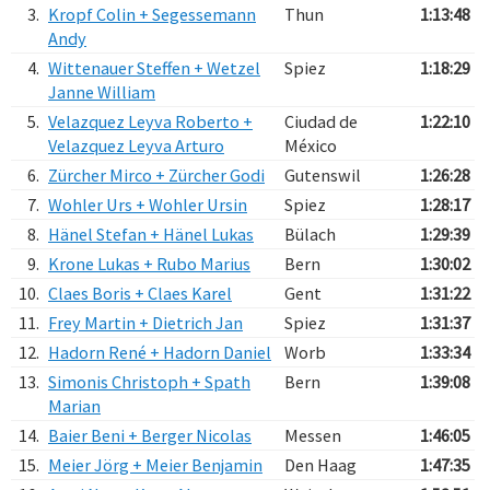
3.
Kropf Colin + Segessemann
Thun
1:13:48
Andy
4.
Wittenauer Steffen + Wetzel
Spiez
1:18:29
Janne William
5.
Velazquez Leyva Roberto +
Ciudad de
1:22:10
Velazquez Leyva Arturo
México
6.
Zürcher Mirco + Zürcher Godi
Gutenswil
1:26:28
7.
Wohler Urs + Wohler Ursin
Spiez
1:28:17
8.
Hänel Stefan + Hänel Lukas
Bülach
1:29:39
9.
Krone Lukas + Rubo Marius
Bern
1:30:02
10.
Claes Boris + Claes Karel
Gent
1:31:22
11.
Frey Martin + Dietrich Jan
Spiez
1:31:37
12.
Hadorn René + Hadorn Daniel
Worb
1:33:34
13.
Simonis Christoph + Spath
Bern
1:39:08
Marian
14.
Baier Beni + Berger Nicolas
Messen
1:46:05
15.
Meier Jörg + Meier Benjamin
Den Haag
1:47:35