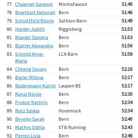
77.
Chaignat Garance
Montafaucon
51:40
78.
Bruelhart Deborah
Bern
51:46
79.
Schnittfeld Nicole
3athlon Bern
51:49
80.
Harder Judith
Riggisberg
51:53
81.
Maeder Daniela
Bern
51:53
82.
Blatter Alexandra
Bern
51:56
83.
Schmid Anne-
LCA Bärn
51:58
Maria
84.
Chheng Sovary
Bern
52:16
85.
Bigler Milena
Bern
52:17
86.
Bodenmann Katrin
Laupen BE
52:17
87.
Künzi Nicole
Bern
52:30
88.
Probst Kathrin
Bern
52:34
89.
Rutz Saskia
Hosenruck
52:34
90.
Beyeler Sarah
Bern
52:40
91.
Mathys Odilia
STB Running
52:43
92.
Perren Livia
Bern
52:46