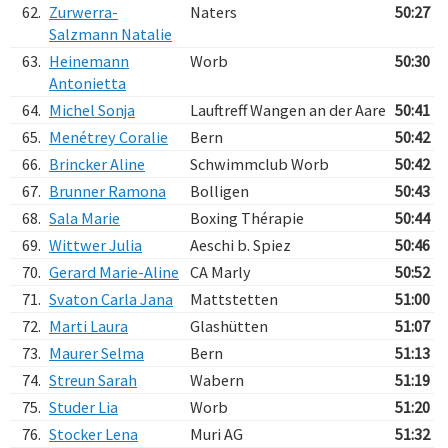
62.
Zurwerra-
Naters
50:27
Salzmann Natalie
63.
Heinemann
Worb
50:30
Antonietta
64.
Michel Sonja
Lauftreff Wangen an der Aare
50:41
65.
Menétrey Coralie
Bern
50:42
66.
Brincker Aline
Schwimmclub Worb
50:42
67.
Brunner Ramona
Bolligen
50:43
68.
Sala Marie
Boxing Thérapie
50:44
69.
Wittwer Julia
Aeschi b. Spiez
50:46
70.
Gerard Marie-Aline
CA Marly
50:52
71.
Svaton Carla Jana
Mattstetten
51:00
72.
Marti Laura
Glashütten
51:07
73.
Maurer Selma
Bern
51:13
74.
Streun Sarah
Wabern
51:19
75.
Studer Lia
Worb
51:20
76.
Stocker Lena
Muri AG
51:32