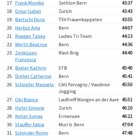
17.
Frank Monika
3athlon Bern
43:37
18.
Gmur Isabel
Zurich
43:43
19.
Bärtschi Doris
TSV Frauenkappelen
43:55
20.
Herbst Anja
Bern
44:07
21.
Ruegge Tabea
Ladies Tri Team
44:13
22.
Wertli Béatrice
Bern
44:36
23.
Zenklusen
Ried-Brig
44:40
Francesca
24.
Beeler Kathrin
STB
45:40
25.
Dreher Catherine
Bern
45:41
26.
Schöpfer Manuela
CAG Farvagny / Vaudoise
45:50
Jogging
27.
Obi Bianca
Lauftreff Wangen an der Aare
45:51
28.
Hofer Simone
Zürich
46:10
29.
Keller Svenja
Ermensee
46:21
30.
Stauffer Fabia
Muri b. Bern
47:04
31.
Schnyder Romy
Bern
47:48