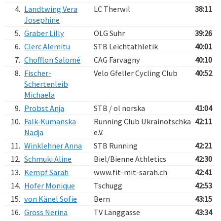
4.
Landtwing Vera
LC Therwil
38:11
Josephine
5.
Graber Lilly
OLG Suhr
39:26
6.
Clerc Alemitu
STB Leichtathletik
40:01
7.
Chofflon Salomé
CAG Farvagny
40:10
8.
Fischer-
Velo Gfeller Cycling Club
40:52
Schertenleib
Michaela
9.
Probst Anja
STB / ol norska
41:04
10.
Falk-Kumanska
Running Club Ukrainotschka
42:11
Nadja
e.V.
11.
Winklehner Anna
STB Running
42:21
12.
Schmuki Aline
Biel/Bienne Athletics
42:30
13.
Kempf Sarah
www.fit-mit-sarah.ch
42:41
14.
Hofer Monique
Tschugg
42:53
15.
von Känel Sofie
Bern
43:15
16.
Gross Nerina
TV Länggasse
43:34