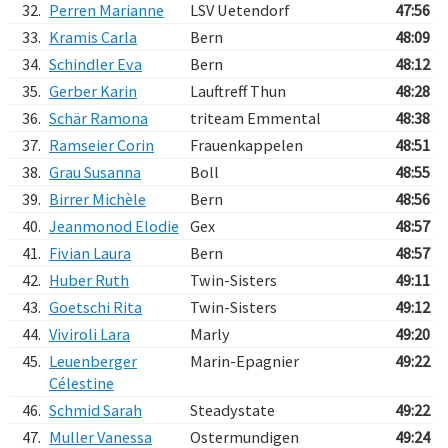
32.
Perren Marianne
LSV Uetendorf
47:56
33.
Kramis Carla
Bern
48:09
34.
Schindler Eva
Bern
48:12
35.
Gerber Karin
Lauftreff Thun
48:28
36.
Schär Ramona
triteam Emmental
48:38
37.
Ramseier Corin
Frauenkappelen
48:51
38.
Grau Susanna
Boll
48:55
39.
Birrer Michèle
Bern
48:56
40.
Jeanmonod Elodie
Gex
48:57
41.
Fivian Laura
Bern
48:57
42.
Huber Ruth
Twin-Sisters
49:11
43.
Goetschi Rita
Twin-Sisters
49:12
44.
Viviroli Lara
Marly
49:20
45.
Leuenberger
Marin-Epagnier
49:22
Célestine
46.
Schmid Sarah
Steadystate
49:22
47.
Muller Vanessa
Ostermundigen
49:24