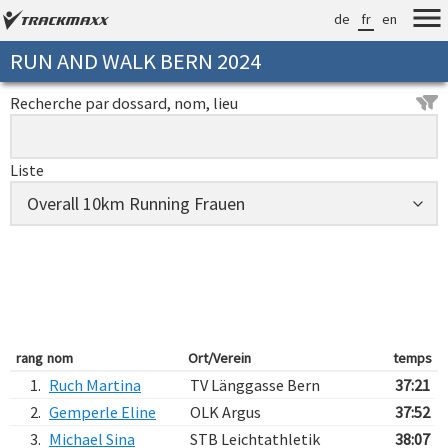
de
fr
en
RUN AND WALK BERN 2024
Recherche par dossard, nom, lieu
Liste
rang
nom
Ort/Verein
temps
1.
Ruch Martina
TV Länggasse Bern
37:21
2.
Gemperle Eline
OLK Argus
37:52
3.
Michael Sina
STB Leichtathletik
38:07