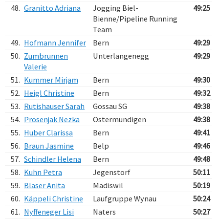
48.
Granitto Adriana
Jogging Biel-
49:25
Bienne/Pipeline Running
Team
49.
Hofmann Jennifer
Bern
49:29
50.
Zumbrunnen
Unterlangenegg
49:29
Valerie
51.
Kummer Mirjam
Bern
49:30
52.
Heigl Christine
Bern
49:32
53.
Rutishauser Sarah
Gossau SG
49:38
54.
Prosenjak Nezka
Ostermundigen
49:38
55.
Huber Clarissa
Bern
49:41
56.
Braun Jasmine
Belp
49:46
57.
Schindler Helena
Bern
49:48
58.
Kuhn Petra
Jegenstorf
50:11
59.
Blaser Anita
Madiswil
50:19
60.
Käppeli Christine
Laufgruppe Wynau
50:24
61.
Nyffeneger Lisi
Naters
50:27