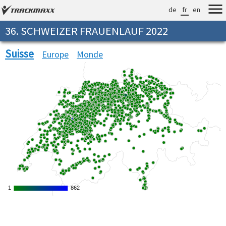
de
fr
en
36. SCHWEIZER FRAUENLAUF 2022
Suisse
Europe
Monde
1
1
862
862
Verarbeitungszeit: 37ms