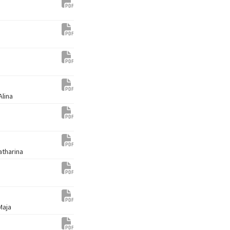
Alina
atharina
Maja