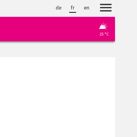
de
fr
en
25 °C