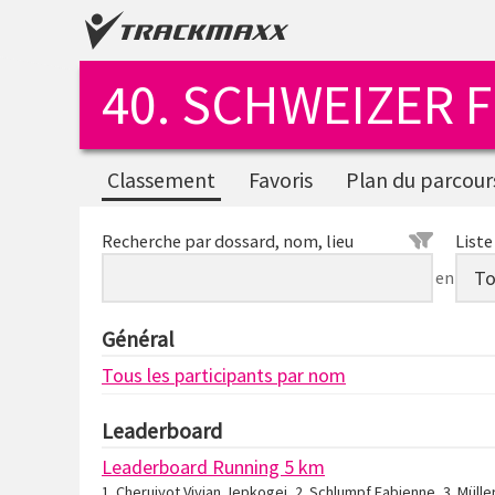
40. SCHWEIZER 
Classement
Favoris
Plan du parcour
Recherche par dossard, nom, lieu
Liste
en
Général
Tous les participants par nom
Leaderboard
Leaderboard Running 5 km
1. Cheruiyot Vivian Jepkogei, 2. Schlumpf Fabienne, 3. Müll