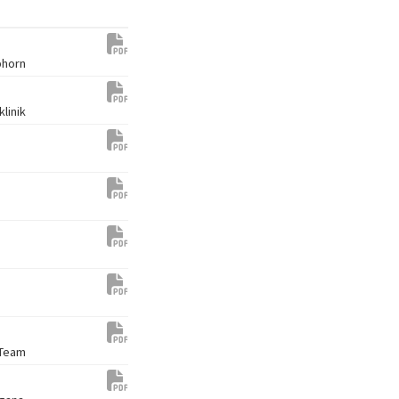
phorn
linik
-Team