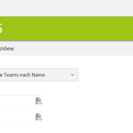
5
oView