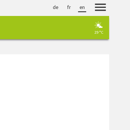
de
fr
en
29 °C