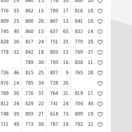
830
19.
860
15.
776
20.
800
20.
776
33.
862
13.
789
17.
816
18.
809
25.
800
28.
807
12.
841
10.
745
40.
860
15.
637
65.
832
14.
828
20.
817
24.
751
23.
779
25.
778
32.
842
18.
803
13.
769
27.
789
30.
793
16.
838
11.
726
46.
815
25.
837
9.
765
28.
876
14.
785
34.
728
26.
789
30.
776
37.
764
21.
819
17.
812
24.
829
22.
741
24.
704
49.
748
39.
803
27.
618
73.
809
19.
711
49.
773
38.
787
18.
792
22.