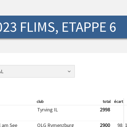
23 FLIMS, ETAPPE 6
club
total
écart
Tyrving IL
2998
l am See
OLG Rymenzburg
2900
98