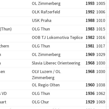
OL Zimmerberg
1993
1005
OLK Rafzerfeld
1992
1006
USK Praha
1988
1010
(Thun)
OLG Thun
1983
1015
OOB TJ Lokomotiva Teplice
1982
1016
chern
OLG Thun
1981
1017
n
OL Zimmerberg
1969
1029
a
Slavia Liberec Orienteering
1968
1030
sen
OLV Luzern / OL
1968
1030
Zimmerberg
OL Regio Olten
1960
1038
s VD
OLG Thun
1936
1062
art
OLG Chur
1929
1069