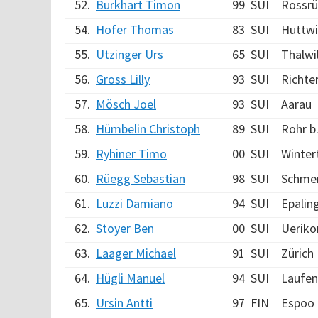
52.
Burkhart Timon
99
SUI
Rossrü
54.
Hofer Thomas
83
SUI
Huttwi
55.
Utzinger Urs
65
SUI
Thalwi
56.
Gross Lilly
93
SUI
Richte
57.
Mösch Joel
93
SUI
Aarau
58.
Hümbelin Christoph
89
SUI
Rohr b
59.
Ryhiner Timo
00
SUI
Winter
60.
Rüegg Sebastian
98
SUI
Schme
61.
Luzzi Damiano
94
SUI
Epalin
62.
Stoyer Ben
00
SUI
Ueriko
63.
Laager Michael
91
SUI
Zürich
64.
Hügli Manuel
94
SUI
Laufen
65.
Ursin Antti
97
FIN
Espoo