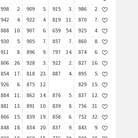
998
2.
909
5.
915
3.
986
2.
942
4.
922
4.
819
11.
870
7.
888
10.
907
6.
659
54.
925
4.
930
5.
905
7.
857
7.
860
8.
911
8.
896
9.
797
14.
874
6.
806
26.
928
3.
922
2.
827
16.
854
17.
818
23.
887
4.
895
5.
926
6.
875
12.
829
15.
884
11.
862
14.
876
5.
837
12.
881
13.
891
10.
839
8.
756
31.
866
15.
839
19.
858
6.
752
32.
848
18.
834
20.
837
9.
843
9.