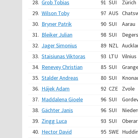
28.
Grob Tobias
91
SUI
Zürich
29.
Wilson Toby
97
AUS
Chats
30.
Bryner Patrik
90
SUI
Aarau
31.
Bleiker Julian
98
SUI
Deger
32.
Jager Simonius
89
NZL
Auckla
33.
Staisiunas Viktoras
93
LTU
Vilnius
34.
Renevey Christian
85
SUI
Grang
35.
Stalder Andreas
80
SUI
Knona
36.
Hájek Adam
92
CZE
Zvole
37.
Maddalena Gioele
96
SUI
Gordev
38.
Gächter Janis
96
SUI
Nieder
39.
Zingg Luca
93
SUI
Oberar
40.
Hector David
95
SWE
Huddi