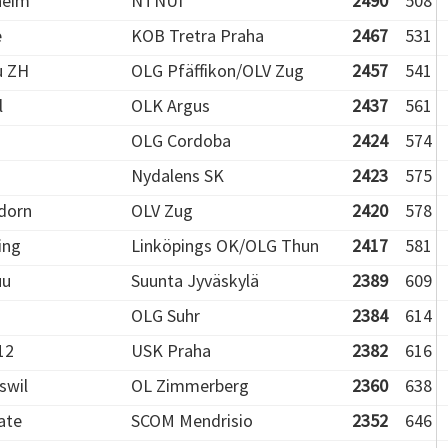
heim
NTNUI
2490
508
e
KOB Tretra Praha
2467
531
u ZH
OLG Pfäffikon/OLV Zug
2457
541
l
OLK Argus
2437
561
OLG Cordoba
2424
574
Nydalens SK
2423
575
dorn
OLV Zug
2420
578
ing
Linköpings OK/OLG Thun
2417
581
uu
Suunta Jyväskylä
2389
609
OLG Suhr
2384
614
12
USK Praha
2382
616
swil
OL Zimmerberg
2360
638
ate
SCOM Mendrisio
2352
646