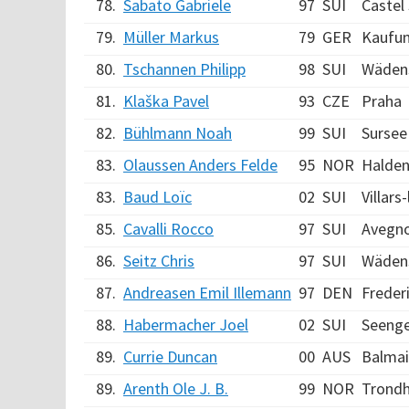
78.
Sabato Gabriele
97
SUI
Castel
79.
Müller Markus
79
GER
Kaufu
80.
Tschannen Philipp
98
SUI
Wäden
81.
Klaška Pavel
93
CZE
Praha
82.
Bühlmann Noah
99
SUI
Sursee
83.
Olaussen Anders Felde
95
NOR
Halde
83.
Baud Loïc
02
SUI
Villars
85.
Cavalli Rocco
97
SUI
Avegn
86.
Seitz Chris
97
SUI
Wäden
87.
Andreasen Emil Illemann
97
DEN
Freder
88.
Habermacher Joel
02
SUI
Seeng
89.
Currie Duncan
00
AUS
Balma
89.
Arenth Ole J. B.
99
NOR
Trond