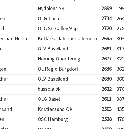
Nydalens SK
2899
99
len
OLG Thun
2734
264
ell
OLG St. Gallen/App.
2720
278
ec nad Nisou
Kotlářka Jablonec Jilemnice
2695
303
h
OLV Baselland
2681
317
Heming Orientering
2677
321
gen
OL Regio Burgdorf
2636
362
thur
OLV Baselland
2630
368
bussola ok
2622
376
thur
OLG Basel
2611
387
ansand
Kristiansand OK
2563
435
en
OSC Hamburg
2528
470