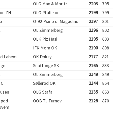
OLG Max & Moritz
2203
795
kon ZH
OLG Pfäffikon
2199
799
lo
O-92 Piano di Magadino
2197
801
l
OL Zimmerberg
2196
802
OLK Piz Hasi
2195
803
IFK Mora OK
2190
808
ad Labem
OK Doksy
2177
821
nge
Snättringe SK
2165
833
l
OL Zimmerberg
2149
849
 C
Søllerød OK
2144
854
ausen
OLG Stäfa
2135
863
 pod
OOB TJ Turnov
2128
870
ovem