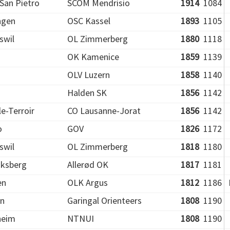
 San Pietro
SCOM Mendrisio
1914
1084
ngen
OSC Kassel
1893
1105
swil
OL Zimmerberg
1880
1118
OK Kamenice
1859
1139
OLV Luzern
1858
1140
n
Halden SK
1856
1142
-le-Terroir
CO Lausanne-Jorat
1856
1142
o
GOV
1826
1172
swil
OL Zimmerberg
1818
1180
iksberg
Allerød OK
1817
1181
en
OLK Argus
1812
1186
in
Garingal Orienteers
1808
1190
heim
NTNUI
1808
1190