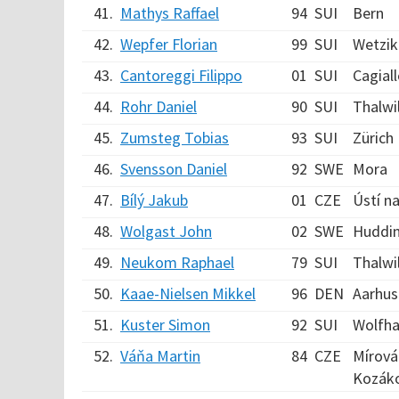
41.
Mathys Raffael
94
SUI
Bern
42.
Wepfer Florian
99
SUI
Wetzi
43.
Cantoreggi Filippo
01
SUI
Cagial
44.
Rohr Daniel
90
SUI
Thalwi
45.
Zumsteg Tobias
93
SUI
Zürich
46.
Svensson Daniel
92
SWE
Mora
47.
Bílý Jakub
01
CZE
Ústí n
48.
Wolgast John
02
SWE
Huddi
49.
Neukom Raphael
79
SUI
Thalwi
50.
Kaae-Nielsen Mikkel
96
DEN
Aarhus
51.
Kuster Simon
92
SUI
Wolfh
52.
Váňa Martin
84
CZE
Mírová
Kozák