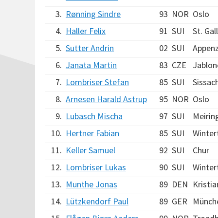
3.
Rønning Sindre
93
NOR
Oslo
4.
Haller Felix
91
SUI
St. Gal
5.
Sutter Andrin
02
SUI
Appenz
6.
Janata Martin
83
CZE
Jablon
7.
Lombriser Stefan
85
SUI
Sissac
8.
Arnesen Harald Astrup
95
NOR
Oslo
9.
Lubasch Mischa
97
SUI
Meirin
10.
Hertner Fabian
85
SUI
Winter
11.
Keller Samuel
92
SUI
Chur
12.
Lombriser Lukas
90
SUI
Winter
13.
Munthe Jonas
89
DEN
Kristi
14.
Lützkendorf Paul
89
GER
Münch