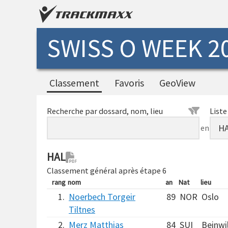
SWISS O WEEK 20
Classement
Favoris
GeoView
Recherche par dossard, nom, lieu
Liste
en
HAL
Classement général après étape 6
rang
nom
an
Nat
lieu
1.
Noerbech Torgeir
89
NOR
Oslo
Tiltnes
2.
Merz Matthias
84
SUI
Beinwi