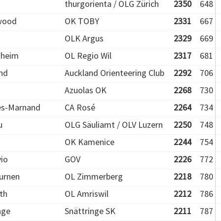
thurgorienta / OLG Zürich
2350
648
wood
OK TOBY
2331
667
OLK Argus
2329
669
sheim
OL Regio Wil
2317
681
nd
Auckland Orienteering Club
2292
706
Azuolas OK
2268
730
es-Marnand
CA Rosé
2264
734
u
OLG Säuliamt / OLV Luzern
2250
748
OK Kamenice
2244
754
io
GOV
2226
772
urnen
OL Zimmerberg
2218
780
th
OL Amriswil
2212
786
nge
Snättringe SK
2211
787