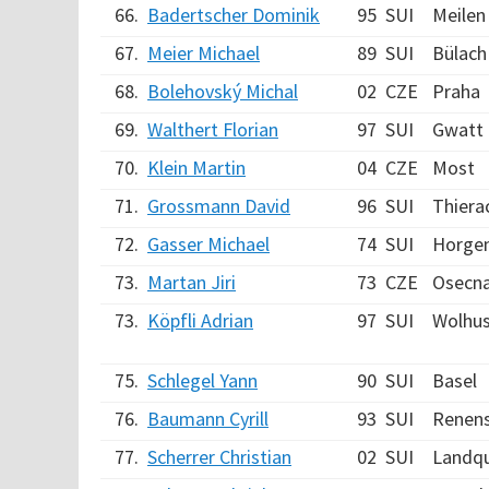
66.
Badertscher Dominik
95
SUI
Meilen
67.
Meier Michael
89
SUI
Bülach
68.
Bolehovský Michal
02
CZE
Praha
69.
Walthert Florian
97
SUI
Gwatt 
70.
Klein Martin
04
CZE
Most
71.
Grossmann David
96
SUI
Thiera
72.
Gasser Michael
74
SUI
Horge
73.
Martan Jiri
73
CZE
Osecn
73.
Köpfli Adrian
97
SUI
Wolhu
75.
Schlegel Yann
90
SUI
Basel
76.
Baumann Cyrill
93
SUI
Renen
77.
Scherrer Christian
02
SUI
Landqu