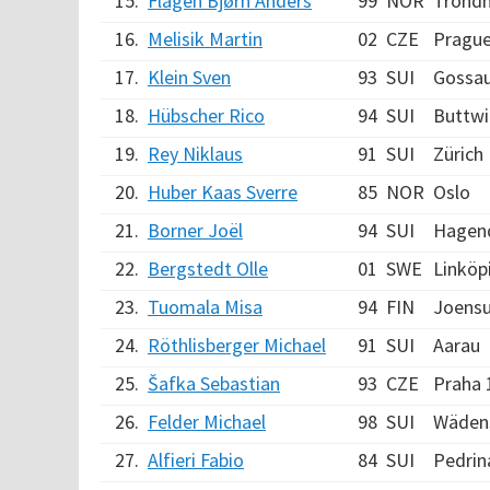
15.
Flågen Bjørn Anders
99
NOR
Trond
16.
Melisik Martin
02
CZE
Pragu
17.
Klein Sven
93
SUI
Gossa
18.
Hübscher Rico
94
SUI
Buttwi
19.
Rey Niklaus
91
SUI
Zürich
20.
Huber Kaas Sverre
85
NOR
Oslo
21.
Borner Joël
94
SUI
Hagen
22.
Bergstedt Olle
01
SWE
Linköp
23.
Tuomala Misa
94
FIN
Joens
24.
Röthlisberger Michael
91
SUI
Aarau
25.
Šafka Sebastian
93
CZE
Praha 
26.
Felder Michael
98
SUI
Wäden
27.
Alfieri Fabio
84
SUI
Pedrin