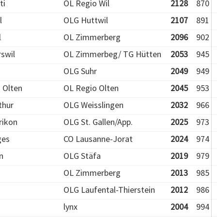
ti
OL Regio Wil
2128
870
l
OLG Huttwil
2107
891
l
OL Zimmerberg
2096
902
rswil
OL Zimmerbeg/ TG Hütten
2053
945
OLG Suhr
2049
949
. Olten
OL Regio Olten
2045
953
thur
OLG Weisslingen
2032
966
rikon
OLG St. Gallen/App.
2025
973
ges
CO Lausanne-Jorat
2024
974
n
OLG Stäfa
2019
979
OL Zimmerberg
2013
985
OLG Laufental-Thierstein
2012
986
lynx
2004
994