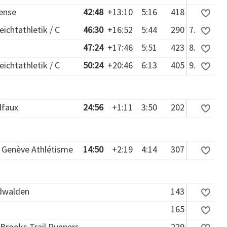
ense
42:48
+13:10
5:16
418
ichtathletik / C
46:30
+16:52
5:44
290
7.
47:24
+17:46
5:51
423
8.
ichtathletik / C
50:24
+20:46
6:13
405
9.
lfaux
24:56
+1:11
3:50
202
 Genève Athlétisme
14:50
+2:19
4:14
307
dwalden
143
165
 Brooks Trail Runners
229