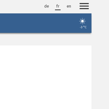
de
fr
en
-3 °C