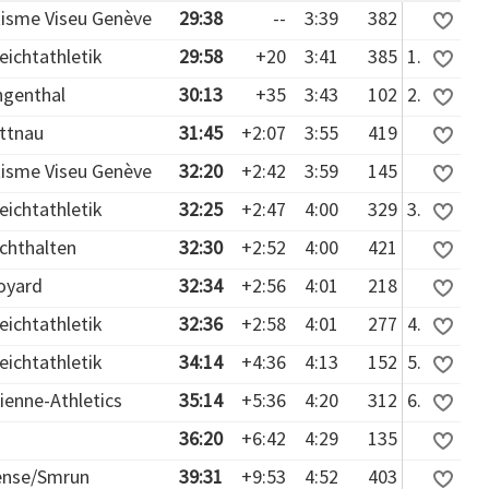
tisme Viseu Genève
29:38
--
3:39
382
eichtathletik
29:58
+20
3:41
385
1.
ngenthal
30:13
+35
3:43
102
2.
ttnau
31:45
+2:07
3:55
419
tisme Viseu Genève
32:20
+2:42
3:59
145
eichtathletik
32:25
+2:47
4:00
329
3.
chthalten
32:30
+2:52
4:00
421
oyard
32:34
+2:56
4:01
218
eichtathletik
32:36
+2:58
4:01
277
4.
eichtathletik
34:14
+4:36
4:13
152
5.
ienne-Athletics
35:14
+5:36
4:20
312
6.
36:20
+6:42
4:29
135
ense/Smrun
39:31
+9:53
4:52
403