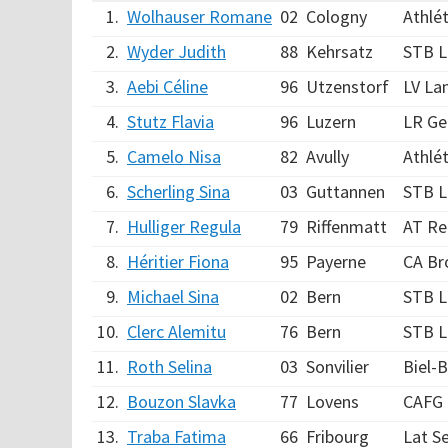
1.
Wolhauser Romane
02
Cologny
Athlé
2.
Wyder Judith
88
Kehrsatz
STB L
3.
Aebi Céline
96
Utzenstorf
LV La
4.
Stutz Flavia
96
Luzern
LR Ge
5.
Camelo Nisa
82
Avully
Athlé
6.
Scherling Sina
03
Guttannen
STB L
7.
Hulliger Regula
79
Riffenmatt
AT Re
8.
Héritier Fiona
95
Payerne
CA Br
9.
Michael Sina
02
Bern
STB L
10.
Clerc Alemitu
76
Bern
STB L
11.
Roth Selina
03
Sonvilier
Biel-B
12.
Bouzon Slavka
77
Lovens
CAFG
13.
Traba Fatima
66
Fribourg
Lat S