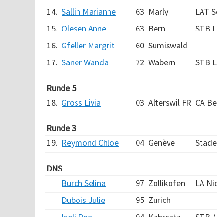
14.
Sallin Marianne
63
Marly
LAT S
15.
Olesen Anne
63
Bern
STB Le
16.
Gfeller Margrit
60
Sumiswald
17.
Saner Wanda
72
Wabern
STB Le
Runde 5
18.
Gross Livia
03
Alterswil FR
CA Be
Runde 3
19.
Reymond Chloe
04
Genève
Stade
DNS
Burch Selina
97
Zollikofen
LA Ni
Dubois Julie
95
Zurich
Iseli Rea
94
Kehrsatz
STB /