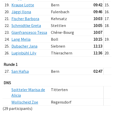
19.
Krause Lotte
Bern
09:42
15.
20.
Jäggi Ilona
Fulenbach
09:46
16.
21.
Fischer Barbora
Kehrsatz
10:03
17.
22.
Schmidtke Greta
Stettlen
10:05
18.
23.
Gianfrancesco Tessa
Chêne-Bourg
10:07
24.
Lang Melia
Boll
10:15
19.
25.
Dubacher Jana
Siebnen
11:13
26.
Luginbühl Lily
Thierachern
11:36
20.
Runde 1
27.
San Hafsa
Bern
02:47
DNS
Spitteler Marisa de
Titterten
Alicia
Wollscheid Zoe
Regensdorf
(29 participants)