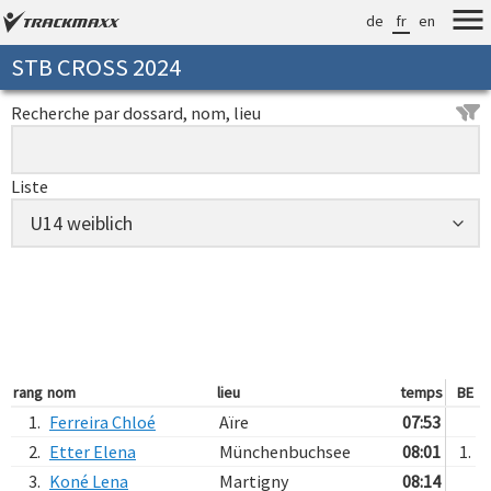
de
fr
en
STB CROSS 2024
Recherche par dossard, nom, lieu
Liste
rang
nom
lieu
temps
BE
1.
Ferreira Chloé
Aïre
07:53
2.
Etter Elena
Münchenbuchsee
08:01
1.
3.
Koné Lena
Martigny
08:14