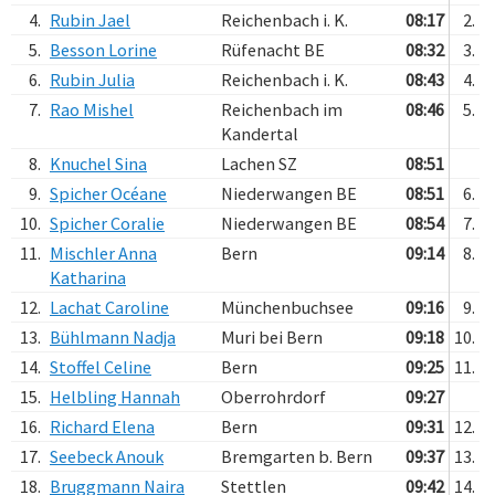
4.
Rubin Jael
Reichenbach i. K.
08:17
2.
5.
Besson Lorine
Rüfenacht BE
08:32
3.
6.
Rubin Julia
Reichenbach i. K.
08:43
4.
7.
Rao Mishel
Reichenbach im
08:46
5.
Kandertal
8.
Knuchel Sina
Lachen SZ
08:51
9.
Spicher Océane
Niederwangen BE
08:51
6.
10.
Spicher Coralie
Niederwangen BE
08:54
7.
11.
Mischler Anna
Bern
09:14
8.
Katharina
12.
Lachat Caroline
Münchenbuchsee
09:16
9.
13.
Bühlmann Nadja
Muri bei Bern
09:18
10.
14.
Stoffel Celine
Bern
09:25
11.
15.
Helbling Hannah
Oberrohrdorf
09:27
16.
Richard Elena
Bern
09:31
12.
17.
Seebeck Anouk
Bremgarten b. Bern
09:37
13.
18.
Bruggmann Naira
Stettlen
09:42
14.