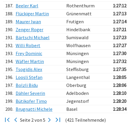
187.
Beeler Karl
Rothenthurm
1:27:12
188.
Flückiger Martin
Grünenmatt
1:27:13
189.
Maurer Iwan
Frutigen
1:27:14
190.
Zenger Roger
Hindelbank
1:27:21
191.
Bärtschi Michael
Sumiswald
1:27:23
192.
Willi Robert
Wolfhausen
1:27:27
193.
Frey Dominic
Münsingen
1:27:30
194.
Wäfler Martin
Münsingen
1:27:32
195.
Tsogidis Alex
Steffisburg
1:27:35
196.
Loosli Stefan
Langenthal
1:28:05
197.
Bolzli Bidu
Oberburg
1:28:06
198.
Dähler Severin
Adelboden
1:28:10
199.
Bütikofer Timo
Jegenstorf
1:28:20
200.
Brugnatti Michele
Basel
1:28:34
Seite 2 von 5
(421 Teilnehmende)
Verarbeitungszeit: 9ms