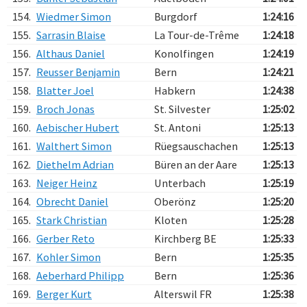
154.
Wiedmer Simon
Burgdorf
1:24:16
155.
Sarrasin Blaise
La Tour-de-Trême
1:24:18
156.
Althaus Daniel
Konolfingen
1:24:19
157.
Reusser Benjamin
Bern
1:24:21
158.
Blatter Joel
Habkern
1:24:38
159.
Broch Jonas
St. Silvester
1:25:02
160.
Aebischer Hubert
St. Antoni
1:25:13
161.
Walthert Simon
Rüegsauschachen
1:25:13
162.
Diethelm Adrian
Büren an der Aare
1:25:13
163.
Neiger Heinz
Unterbach
1:25:19
164.
Obrecht Daniel
Oberönz
1:25:20
165.
Stark Christian
Kloten
1:25:28
166.
Gerber Reto
Kirchberg BE
1:25:33
167.
Kohler Simon
Bern
1:25:35
168.
Aeberhard Philipp
Bern
1:25:36
169.
Berger Kurt
Alterswil FR
1:25:38