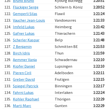
120.
Bruno Bruno
Kyburg Buchegg
1:20:51
121.
Flückiger Serge
Schliern b. Köniz
1:20:52
122.
Gemperli Silas
Flawil
1:21:24
123.
Vaucher Jean-Louis
Vandoeuvres
1:21:33
124.
Imfeld Lukas
Heimberg
1:21:42
125.
Gafner Lukas
Thierachern
1:21:43
126.
Scherler Kaspar
Belp
1:21:48
127.
Z Benjamin
Schmitten BE
1:21:53
128.
Birch Idris
Thun
1:21:59
129.
Aemmer Vanja
Schwadernau
1:22:10
130.
Kipfer Daniel
Lupsingen
1:22:10
131.
Pieren Ciril
Adelboden
1:22:11
132.
Greber David
Frutigen
1:22:15
133.
Spiegel Patrick
Binningen
1:22:17
134.
Fahrni Lukas
Interlaken
1:22:24
135.
Kohler Raphael
Thörigen
1:22:29
136.
Marti Marc
Gunten
1:22:29