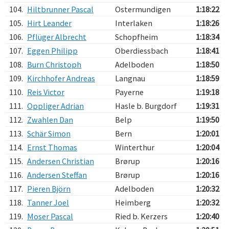
104.
Hiltbrunner Pascal
Ostermundigen
1:18:22
105.
Hirt Leander
Interlaken
1:18:26
106.
Pflüger Albrecht
Schopfheim
1:18:34
107.
Eggen Philipp
Oberdiessbach
1:18:41
108.
Burn Christoph
Adelboden
1:18:50
109.
Kirchhofer Andreas
Langnau
1:18:59
110.
Reis Victor
Payerne
1:19:18
111.
Oppliger Adrian
Hasle b. Burgdorf
1:19:31
112.
Zwahlen Dan
Belp
1:19:50
113.
Schär Simon
Bern
1:20:01
114.
Ernst Thomas
Winterthur
1:20:04
115.
Andersen Christian
Brørup
1:20:16
116.
Andersen Steffan
Brørup
1:20:16
117.
Pieren Björn
Adelboden
1:20:32
118.
Tanner Joel
Heimberg
1:20:32
119.
Moser Pascal
Ried b. Kerzers
1:20:40