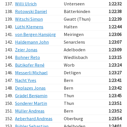
137.
Willi Ulrich
Unterseen
1:22:32
138.
Rotowski Daniel
Bätterkinden
1:22:38
139.
Witschi Simon
Gwatt (Thun)
1:22:39
140.
Lüthi Klemens
Halten
1:22:44
141.
von Bergen Hansjörg
Meiringen
1:23:06
142.
Haldemann John
Senarclens
1:23:07
143.
Zeier Jonas
Adelboden
1:23:09
144.
Bohner Reto
Wiedlisbach
1:23:15
145.
Bütikofer René
Worb
1:23:24
146.
Messerli Michael
Detligen
1:23:27
147.
Nacht Yves
Bern
1:23:41
148.
Deplazes Jonas
Bern
1:23:42
149.
Grädel Benjamin
Thun
1:23:45
150.
Sonderer Martin
Thun
1:23:51
151.
Müller Andreas
Bern
1:23:52
152.
Aeberhard Andreas
Oberburg
1:23:54
153.
Bühler Sebastian
Adelboden
1:24:01