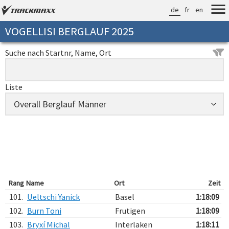
de
fr
en
VOGELLISI BERGLAUF 2025
Suche nach Startnr, Name, Ort
Liste
Rang
Name
Ort
Zeit
101.
Ueltschi Yanick
Basel
1:18:09
102.
Burn Toni
Frutigen
1:18:09
103.
Bryxí Michal
Interlaken
1:18:11