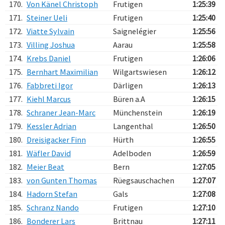
170.
Von Känel Christoph
Frutigen
1:25:39
171.
Steiner Ueli
Frutigen
1:25:40
172.
Viatte Sylvain
Saignelégier
1:25:56
173.
Villing Joshua
Aarau
1:25:58
174.
Krebs Daniel
Frutigen
1:26:06
175.
Bernhart Maximilian
Wilgartswiesen
1:26:12
176.
Fabbreti Igor
Därligen
1:26:13
177.
Kiehl Marcus
Büren a.A
1:26:15
178.
Schraner Jean-Marc
Münchenstein
1:26:19
179.
Kessler Adrian
Langenthal
1:26:50
180.
Dreisigacker Finn
Hürth
1:26:55
181.
Wäfler David
Adelboden
1:26:59
182.
Meier Beat
Bern
1:27:05
183.
von Gunten Thomas
Rüegsauschachen
1:27:07
184.
Hadorn Stefan
Gals
1:27:08
185.
Schranz Nando
Frutigen
1:27:10
186.
Bonderer Lars
Brittnau
1:27:11