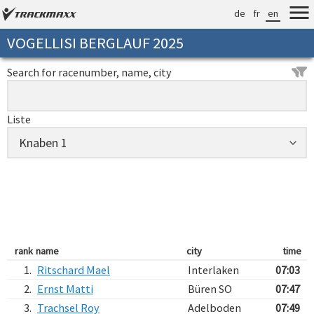
de
fr
en
VOGELLISI BERGLAUF 2025
Search for racenumber, name, city
Liste
rank
name
city
time
1.
Ritschard Mael
Interlaken
07:03
2.
Ernst Matti
Büren SO
07:47
3.
Trachsel Roy
Adelboden
07:49