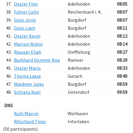
37.
Oester Finn
Adelboden
08:05
38.
Fuhrer Colin
Reichenbach i. K.
08:07
39.
Gnos Jorin
Burgdorf
08:07
40.
Gnos Liam
Burgdorf
08:11
41.
Oester Kevin
Adelboden
08:12
42.
Marcon Robin
Adelboden
08:14
43.
Reusser Eliah
Steffisburg
08:27
44.
Burkhard Dominic Noe
Ramsei
08:29
45.
Oester Mario
Adelboden
08:33
46.
Thoma Lasse
Gutach
08:40
47.
Wiedmer Jules
Burgdorf
08:59
48.
Schranz Nael
Uetendorf
09:59
DNS
Kulli Marvin
Wolhusen
Ritschard Timo
Interlaken
(50 participants)