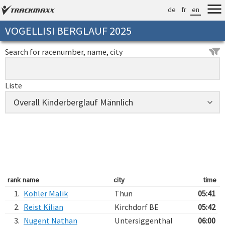
de
fr
en
VOGELLISI BERGLAUF 2025
Search for racenumber, name, city
Liste
rank
name
city
time
1.
Kohler Malik
Thun
05:41
2.
Reist Kilian
Kirchdorf BE
05:42
3.
Nugent Nathan
Untersiggenthal
06:00