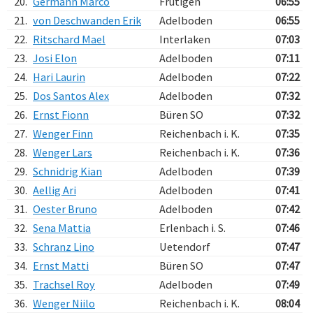
20.
Germann Marco
Frutigen
06:55
21.
von Deschwanden Erik
Adelboden
06:55
22.
Ritschard Mael
Interlaken
07:03
23.
Josi Elon
Adelboden
07:11
24.
Hari Laurin
Adelboden
07:22
25.
Dos Santos Alex
Adelboden
07:32
26.
Ernst Fionn
Büren SO
07:32
27.
Wenger Finn
Reichenbach i. K.
07:35
28.
Wenger Lars
Reichenbach i. K.
07:36
29.
Schnidrig Kian
Adelboden
07:39
30.
Aellig Ari
Adelboden
07:41
31.
Oester Bruno
Adelboden
07:42
32.
Sena Mattia
Erlenbach i. S.
07:46
33.
Schranz Lino
Uetendorf
07:47
34.
Ernst Matti
Büren SO
07:47
35.
Trachsel Roy
Adelboden
07:49
36.
Wenger Niilo
Reichenbach i. K.
08:04