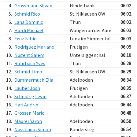
4.
Grossmann Silvan
Hindelbank
06:02
5.
Schmid Rico
St. Niklausen OW
06:02
6.
Lanz Dominic
Thun
06:02
7.
Härdi Michael
Wangen an der Aare
06:03
8.
Feuz Fabio
Lenk im Simmental
06:03
9.
Rodriguez Mariano
Frutigen
06:05
10.
Nugent Salem
Untersiggenthal
06:10
11.
Rohrbach Yves
Thun
06:28
12.
Schmid Timo
St. Niklausen OW
06:29
13.
Dummermuth Elia
Adelboden
06:34
14.
Lauber Josh
Frutigen
06:35
15.
Schnidrig Levin
Adelboden
06:37
16.
Hari Andrin
Adelboden
06:44
17.
Grossen Mario
06:48
18.
Maurer Yaron
Adelboden
06:50
19.
Nussbaum Simon
Kandersteg
06:54