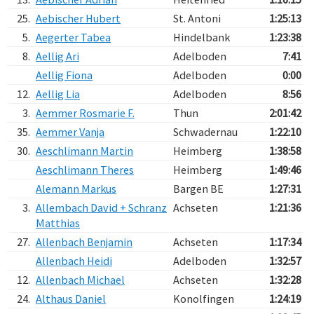
25.
Aebischer Hubert
St. Antoni
1:25:13
5.
Aegerter Tabea
Hindelbank
1:23:38
8.
Aellig Ari
Adelboden
7:41
Aellig Fiona
Adelboden
0:00
12.
Aellig Lia
Adelboden
8:56
3.
Aemmer Rosmarie F.
Thun
2:01:42
35.
Aemmer Vanja
Schwadernau
1:22:10
30.
Aeschlimann Martin
Heimberg
1:38:58
Aeschlimann Theres
Heimberg
1:49:46
Alemann Markus
Bargen BE
1:27:31
3.
Allembach David + Schranz
Achseten
1:21:36
Matthias
27.
Allenbach Benjamin
Achseten
1:17:34
Allenbach Heidi
Adelboden
1:32:57
12.
Allenbach Michael
Achseten
1:32:28
24.
Althaus Daniel
Konolfingen
1:24:19