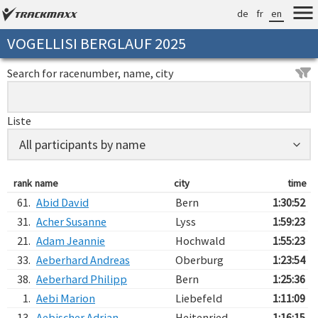
de
fr
en
VOGELLISI BERGLAUF 2025
Search for racenumber, name, city
Liste
rank
name
city
time
61.
Abid David
Bern
1:30:52
31.
Acher Susanne
Lyss
1:59:23
21.
Adam Jeannie
Hochwald
1:55:23
33.
Aeberhard Andreas
Oberburg
1:23:54
38.
Aeberhard Philipp
Bern
1:25:36
1.
Aebi Marion
Liebefeld
1:11:09
13.
Aebischer Adrian
Heitenried
1:16:15