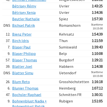
Bétrisey Rémy
Uvrier
1:43:25
Bétrisey Xenia
Uvrier
1:34:36
Beutler Nathalie
Spiez
1:57:30
Starttime
DNS
Bichsel Patrik
Romanshorn
10:15:00
12.
Bienz Peter
Kehrsatz
1:54:39
37.
Birch Idris
Thun
1:21:59
7.
Blaser Paul
Sumiswald
1:39:43
9.
Blaser Philipp
Belp
1:10:08
57.
Blaser Thomas
Burgdorf
1:29:21
39.
Blatter Joel
Habkern
1:24:38
Starttime
DNS
Blatter Simu
Uetendorf
10:15:00
26.
Blum Reto
Grosshöchstetten
1:16:18
6.
Blunier Thomas
Heimberg
1:07:12
47.
Bochsler Raphael
Schmitten FR
1:30:31
9.
Bohnenblust Nadja +
Rubigen
1:51:05
Bohnenblust Patrik