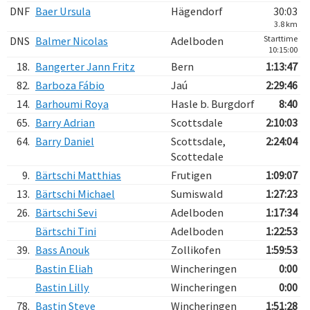
DNF
Baer Ursula
Hägendorf
30:03
3.8 km
Starttime
DNS
Balmer Nicolas
Adelboden
10:15:00
18.
Bangerter Jann Fritz
Bern
1:13:47
82.
Barboza Fábio
Jaú
2:29:46
14.
Barhoumi Roya
Hasle b. Burgdorf
8:40
65.
Barry Adrian
Scottsdale
2:10:03
64.
Barry Daniel
Scottsdale,
2:24:04
Scottedale
9.
Bärtschi Matthias
Frutigen
1:09:07
13.
Bärtschi Michael
Sumiswald
1:27:23
26.
Bärtschi Sevi
Adelboden
1:17:34
Bärtschi Tini
Adelboden
1:22:53
39.
Bass Anouk
Zollikofen
1:59:53
Bastin Eliah
Wincheringen
0:00
Bastin Lilly
Wincheringen
0:00
78.
Bastin Steve
Wincheringen
1:51:28