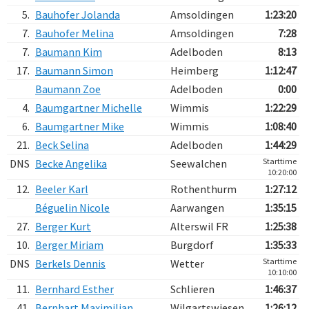
5.
Bauhofer Jolanda
Amsoldingen
1:23:20
7.
Bauhofer Melina
Amsoldingen
7:28
7.
Baumann Kim
Adelboden
8:13
17.
Baumann Simon
Heimberg
1:12:47
Baumann Zoe
Adelboden
0:00
4.
Baumgartner Michelle
Wimmis
1:22:29
6.
Baumgartner Mike
Wimmis
1:08:40
21.
Beck Selina
Adelboden
1:44:29
Starttime
DNS
Becke Angelika
Seewalchen
10:20:00
12.
Beeler Karl
Rothenthurm
1:27:12
Béguelin Nicole
Aarwangen
1:35:15
27.
Berger Kurt
Alterswil FR
1:25:38
10.
Berger Miriam
Burgdorf
1:35:33
Starttime
DNS
Berkels Dennis
Wetter
10:10:00
11.
Bernhard Esther
Schlieren
1:46:37
41.
Bernhart Maximilian
Wilgartswiesen
1:26:12