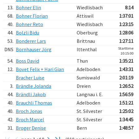
13.
Bohner Elin
Wiedlisbach
8:14
68.
Bohner Florian
Attiswil
1:37:01
40.
Bohner Reto
Wiedlisbach
1:23:15
44.
Bolzli Bidu
Oberburg
1:28:06
53.
Bonderer Lars
Brittnau
1:27:11
Starttime
DNS
Bornhauser Jörg
Ittenthal
10:15:00
54.
Boss David
Thun
1:35:21
12.
Bovet Felix + Hari Gian
Adelboden
1:43:31
Bracher Luise
Sumiswald
2:01:19
3.
Brändle Jolanda
Dreien
1:26:52
44.
Brändli Jakob
Langnau i. E.
1:56:59
40.
Brauchli Thomas
Adelboden
1:51:21
40.
Broch Jonas
St. Silvester
1:25:02
42.
Broch Marcel
St. Silvester
1:34:45
31.
Broger Denise
Bern
1:48:57