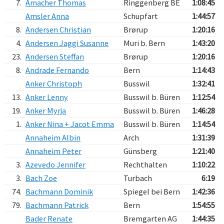
7.
Amacher Thomas
Ringgenberg BE
1:08:45
Amsler Anna
Schupfart
1:44:57
8.
Andersen Christian
Brørup
1:20:16
4.
Andersen Jaggi Susanne
Muri b. Bern
1:43:20
23.
Andersen Steffan
Brørup
1:20:16
8.
Andrade Fernando
Bern
1:14:43
Anker Christoph
Busswil
1:32:41
13.
Anker Lenny
Busswil b. Büren
1:12:54
19.
Anker Myrja
Busswil b. Büren
1:46:28
1.
Anker Nina + Jacot Emma
Busswil b. Büren
1:14:54
Annaheim Albin
Arch
1:31:39
Annaheim Peter
Günsberg
1:21:40
3.
Azevedo Jennifer
Rechthalten
1:10:22
3.
Bach Zoe
Turbach
6:19
74.
Bachmann Dominik
Spiegel bei Bern
1:42:36
79.
Bachmann Patrick
Bern
1:54:55
Bader Renate
Bremgarten AG
1:44:35