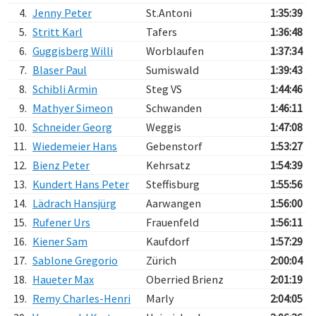
4.
Jenny Peter
St.Antoni
1:35:39
5.
Stritt Karl
Tafers
1:36:48
6.
Guggisberg Willi
Worblaufen
1:37:34
7.
Blaser Paul
Sumiswald
1:39:43
8.
Schibli Armin
Steg VS
1:44:46
9.
Mathyer Simeon
Schwanden
1:46:11
10.
Schneider Georg
Weggis
1:47:08
11.
Wiedemeier Hans
Gebenstorf
1:53:27
12.
Bienz Peter
Kehrsatz
1:54:39
13.
Kundert Hans Peter
Steffisburg
1:55:56
14.
Lädrach Hansjürg
Aarwangen
1:56:00
15.
Rufener Urs
Frauenfeld
1:56:11
16.
Kiener Sam
Kaufdorf
1:57:29
17.
Sablone Gregorio
Zürich
2:00:04
18.
Haueter Max
Oberried Brienz
2:01:19
19.
Remy Charles-Henri
Marly
2:04:05