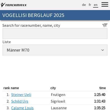
de
fr
en
VOGELLISI BERGLAUF 2025
Search for racenumber, name, city
Liste
rank
name
city
time
1.
Steiner Ueli
Frutigen
1:25:40
2.
Schild Urs
Sigriswil
1:31:43
3.
Calame Louis
Lausanne
1:35:25