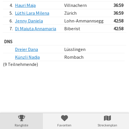
4.
Hauri Maja
Villnachern
36:59
5.
Lüthi Lara Milena
Zürich
36:59
6.
Jenny Daniela
Lohn-Ammannsegg
42:58
7.
Di Maiuta Annamaria
Biberist
42:58
DNS
Dreier Dana
Lüsslingen
Künzli Nadja
Rombach
(9 Teilnehmende)
Verarbeitungszeit: 5ms
Rangliste
Favoriten
Streckenplan