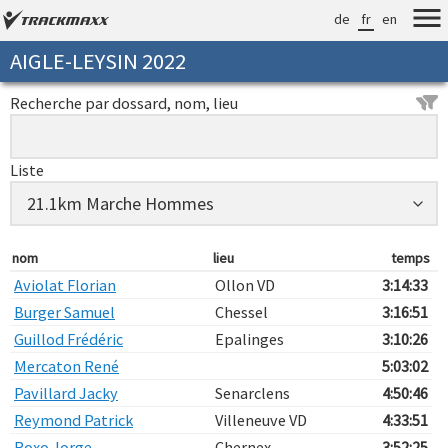
de
fr
en
AIGLE-LEYSIN 2022
Recherche par dossard, nom, lieu
Liste
nom
lieu
temps
Aviolat Florian
Ollon VD
3:14:33
Burger Samuel
Chessel
3:16:51
Guillod Frédéric
Epalinges
3:10:26
Mercaton René
5:03:02
Pavillard Jacky
Senarclens
4:50:46
Reymond Patrick
Villeneuve VD
4:33:51
Roxo Jorge
Chernex
3:52:25