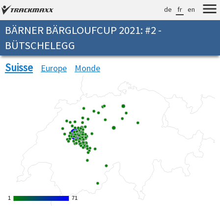
de
fr
en
BÄRNER BÄRGLOUFCUP 2021: #2 -
BÜTSCHELEGG
Suisse
Europe
Monde
1
1
71
71
Verarbeitungszeit: 8ms