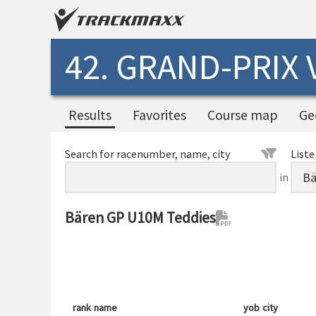
42. GRAND-PRIX
Results
Favorites
Course map
Ge
Search for racenumber, name, city
Liste
in
Bären GP U10M Teddies
rank
name
yob
city