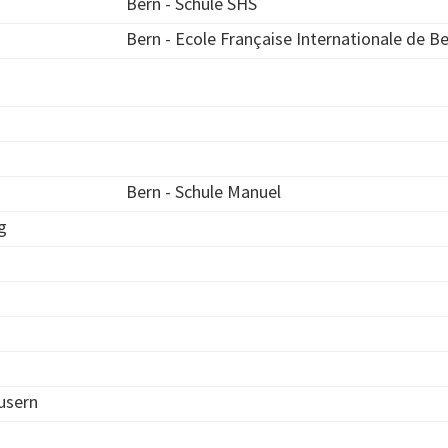
Bern - Schule SHS
Bern - Ecole Française Internationale de B
Bern - Schule Manuel
g
usern