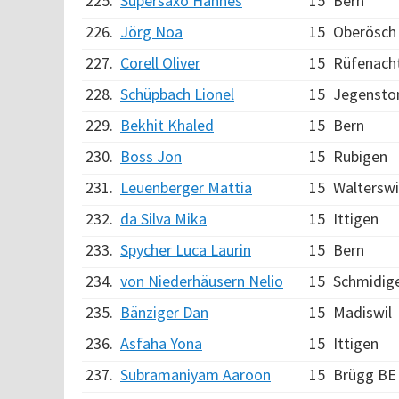
225.
Supersaxo Hannes
15
Bern
226.
Jörg Noa
15
Oberösch
227.
Corell Oliver
15
Rüfenach
228.
Schüpbach Lionel
15
Jegensto
229.
Bekhit Khaled
15
Bern
230.
Boss Jon
15
Rubigen
231.
Leuenberger Mattia
15
Walterswi
232.
da Silva Mika
15
Ittigen
233.
Spycher Luca Laurin
15
Bern
234.
von Niederhäusern Nelio
15
Schmidig
235.
Bänziger Dan
15
Madiswil
236.
Asfaha Yona
15
Ittigen
237.
Subramaniyam Aaroon
15
Brügg BE