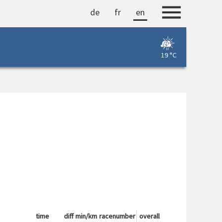
de
fr
en
19 °C
time
diff
min/km
racenumber
overall