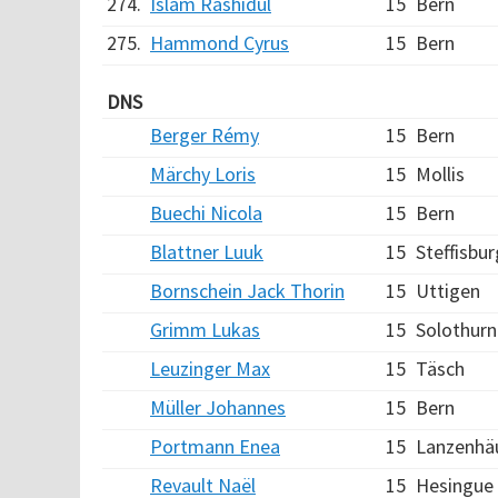
274.
Islam Rashidul
15
Bern
275.
Hammond Cyrus
15
Bern
DNS
Berger Rémy
15
Bern
Märchy Loris
15
Mollis
Buechi Nicola
15
Bern
Blattner Luuk
15
Steffisbur
Bornschein Jack Thorin
15
Uttigen
Grimm Lukas
15
Solothurn
Leuzinger Max
15
Täsch
Müller Johannes
15
Bern
Portmann Enea
15
Lanzenhä
Revault Naël
15
Hesingue