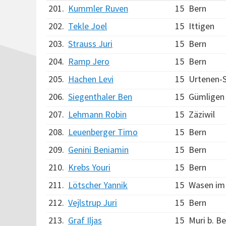
201.
Kummler Ruven
15
Bern
202.
Tekle Joel
15
Ittigen
203.
Strauss Juri
15
Bern
204.
Ramp Jero
15
Bern
205.
Hachen Levi
15
Urtenen-
206.
Siegenthaler Ben
15
Gümligen
207.
Lehmann Robin
15
Zäziwil
208.
Leuenberger Timo
15
Bern
209.
Genini Beniamin
15
Bern
210.
Krebs Youri
15
Bern
211.
Lötscher Yannik
15
Wasen im
212.
Vejlstrup Juri
15
Bern
213.
Graf Iljas
15
Muri b. B