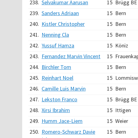
238.
Selvakumar Aarusan
15
Brügg BE
239.
Sanders Adriaan
15
Bern
240.
Kistler Christopher
15
Bern
241.
Nenning Cla
15
Bern
242.
Yussuf Hamza
15
Köniz
243.
Fernandez Marvin Vincent
15
Frauenka
244.
Birchler Tom
15
Bern
245.
Reinhart Noel
15
Lommiswi
246.
Camille Luis Marvin
15
Bern
247.
Lekston Franco
15
Brügg BE
248.
Xirsi Ibrahim
15
Ittigen
249.
Humm Jace-Liem
15
Weier
250.
Romero-Schwarz Davie
15
Bern