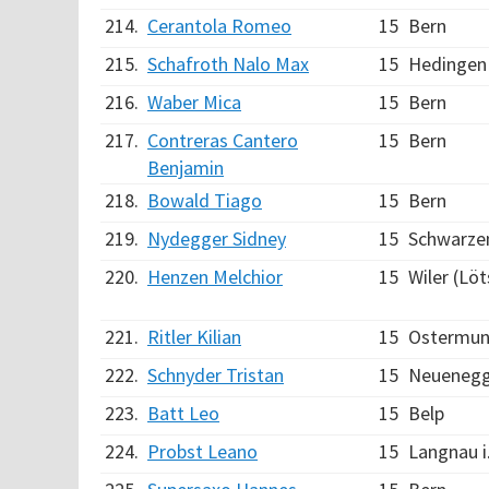
214.
Cerantola Romeo
15
Bern
215.
Schafroth Nalo Max
15
Hedingen
216.
Waber Mica
15
Bern
217.
Contreras Cantero
15
Bern
Benjamin
218.
Bowald Tiago
15
Bern
219.
Nydegger Sidney
15
Schwarze
220.
Henzen Melchior
15
Wiler (Lö
221.
Ritler Kilian
15
Ostermun
222.
Schnyder Tristan
15
Neueneg
223.
Batt Leo
15
Belp
224.
Probst Leano
15
Langnau i.