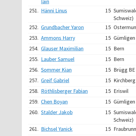
Iain
251.
Hänni Linus
15
Sumiswald
Schweiz)
252.
Grundbacher Yaron
15
Ostermun
253.
Ammons Harry
15
Gümligen
254.
Glauser Maximilian
15
Bern
255.
Lauber Samuel
15
Bern
256.
Sommer Kian
15
Brügg BE
257.
Greif Gabriel
15
Kirchberg
258.
Röthlisberger Fabian
15
Eriswil
259.
Chen Boyan
15
Gümligen
260.
Stalder Jakob
15
Sumiswald
Schweiz)
261.
Bichsel Yanick
15
Fraubrun