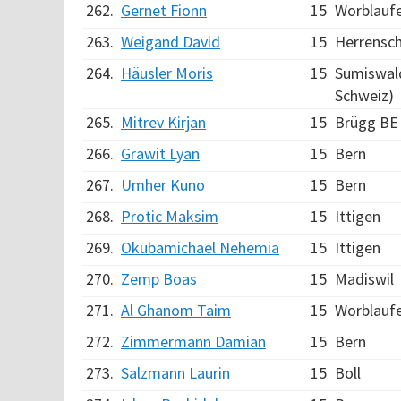
262.
Gernet Fionn
15
Worblauf
263.
Weigand David
15
Herrensc
264.
Häusler Moris
15
Sumiswald
Schweiz)
265.
Mitrev Kirjan
15
Brügg BE
266.
Grawit Lyan
15
Bern
267.
Umher Kuno
15
Bern
268.
Protic Maksim
15
Ittigen
269.
Okubamichael Nehemia
15
Ittigen
270.
Zemp Boas
15
Madiswil
271.
Al Ghanom Taim
15
Worblauf
272.
Zimmermann Damian
15
Bern
273.
Salzmann Laurin
15
Boll