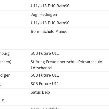
U11/U13 EHC Bern96
Jugi Hedingen
U11/U13 EHC Bern96
Bern - Schule Manuel
nburg
SCB Future U11
tschen)
Stiftung Freude herrscht - Primarschule
Lötschental
digen
SCB Future U11
g
SCB Future U11
Satus Belp
 E.