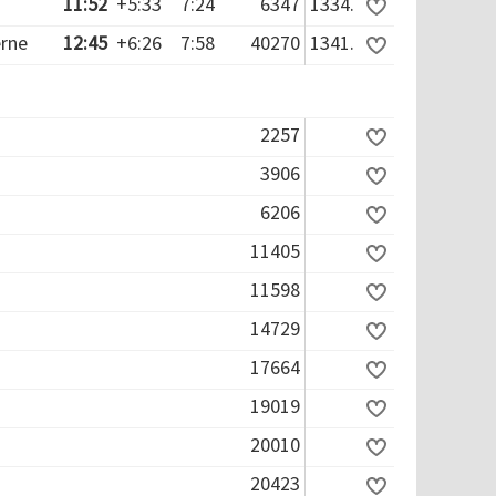
11:52
+5:33
7:24
6347
1334.
erne
12:45
+6:26
7:58
40270
1341.
2257
3906
6206
11405
11598
14729
17664
19019
20010
20423