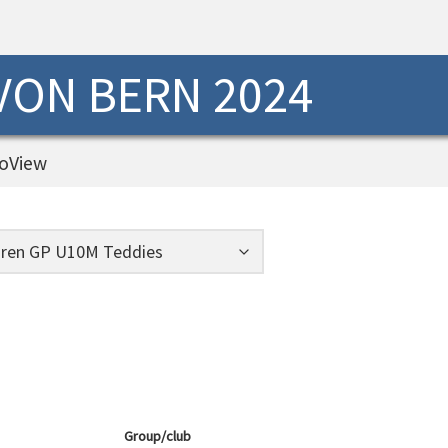
 VON BERN 2024
oView
Group/club