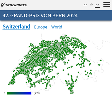
de
fr
en
42. GRAND-PRIX VON BERN 2024
Switzerland
Europe
World
1
1
5,273
5,273
Verarbeitungszeit: 49ms