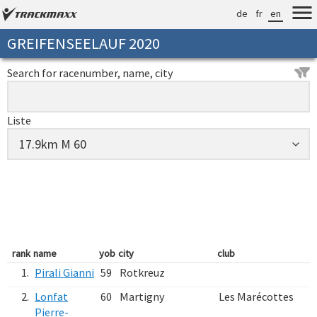
de
fr
en
GREIFENSEELAUF 2020
Search for racenumber, name, city
Liste
rank
name
yob
city
club
1.
Pirali Gianni
59
Rotkreuz
2.
Lonfat
60
Martigny
Les Marécottes
Pierre-