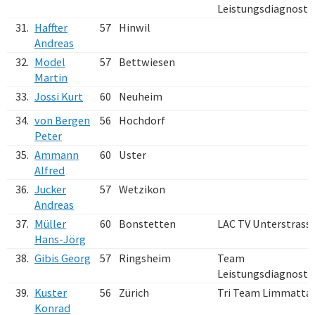
Leistungsdiagnosti
31.
Haffter
57
Hinwil
Andreas
32.
Model
57
Bettwiesen
Martin
33.
Jossi Kurt
60
Neuheim
34.
von Bergen
56
Hochdorf
Peter
35.
Ammann
60
Uster
Alfred
36.
Jucker
57
Wetzikon
Andreas
37.
Müller
60
Bonstetten
LAC TV Unterstrass
Hans-Jörg
38.
Gibis Georg
57
Ringsheim
Team
Leistungsdiagnosti
39.
Kuster
56
Zürich
Tri Team Limmattal
Konrad