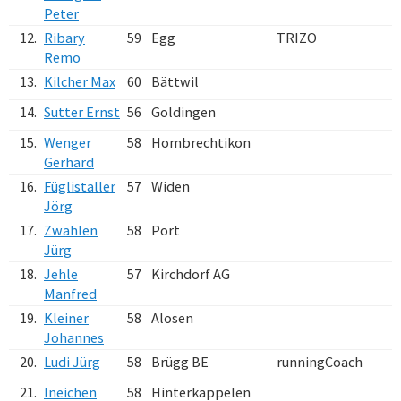
Peter
12.
Ribary
59
Egg
TRIZO
Remo
13.
Kilcher Max
60
Bättwil
14.
Sutter Ernst
56
Goldingen
15.
Wenger
58
Hombrechtikon
Gerhard
16.
Füglistaller
57
Widen
Jörg
17.
Zwahlen
58
Port
Jürg
18.
Jehle
57
Kirchdorf AG
Manfred
19.
Kleiner
58
Alosen
Johannes
20.
Ludi Jürg
58
Brügg BE
runningCoach
21.
Ineichen
58
Hinterkappelen