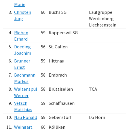
Marie
3.
Christen
60
Buchs SG
Laufgruppe
Jürg
Werdenberg-
Liechtenstein
4.
Rieben
59
Rapperswil SG
Erhard
5.
Doeding
56
St. Gallen
Joachim
6.
Brunner
59
Hittnau
Ernst
7.
Bachmann
58
Embrach
Markus
8.
Waltenspül
58
Brüttisellen
TCA
Werner
9.
Vetsch
59
Schaffhausen
Matthias
10.
Nau Ronald
59
Gebenstorf
LG Horn
11.
Weingart
60
Kölliken