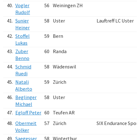
40.
Vogler
56
Weiningen ZH
Rudolf
41.
Sunier
58
Uster
Lauftreff LC Uster
Heiner
42.
Stoffel
59
Bern
Lukas
43.
Zuber
60
Randa
Benno
44.
Schmid
58
Wädenswil
Ruedi
45.
Natali
59
Zürich
Alberto
46.
Beglinger
58
Uster
Michael
47.
Egloff Peter
60
Teufen AR
48.
Obermeit
57
Zürich
SIX Endurance Spor
Volker
49.
Saegesser
58
Winterthur