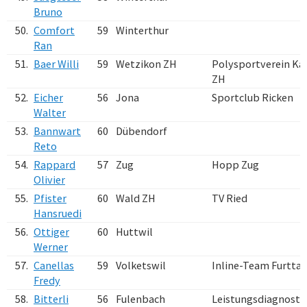
Bruno
50.
Comfort
59
Winterthur
Ran
51.
Baer Willi
59
Wetzikon ZH
Polysportverein Ka
ZH
52.
Eicher
56
Jona
Sportclub Ricken
Walter
53.
Bannwart
60
Dübendorf
Reto
54.
Rappard
57
Zug
Hopp Zug
Olivier
55.
Pfister
60
Wald ZH
TV Ried
Hansruedi
56.
Ottiger
60
Huttwil
Werner
57.
Canellas
59
Volketswil
Inline-Team Furttal
Fredy
58.
Bitterli
56
Fulenbach
Leistungsdiagnosti