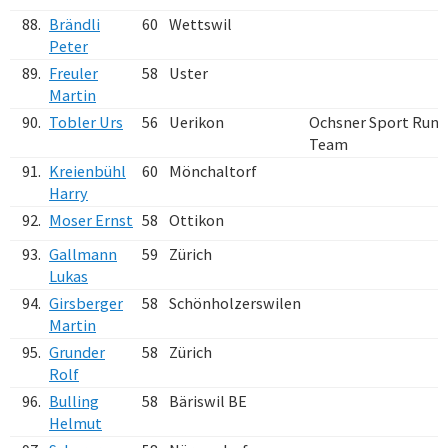
88.
Brändli
60
Wettswil
Peter
89.
Freuler
58
Uster
Martin
90.
Tobler Urs
56
Uerikon
Ochsner Sport Runn
Team
91.
Kreienbühl
60
Mönchaltorf
Harry
92.
Moser Ernst
58
Ottikon
93.
Gallmann
59
Zürich
Lukas
94.
Girsberger
58
Schönholzerswilen
Martin
95.
Grunder
58
Zürich
Rolf
96.
Bulling
58
Bäriswil BE
Helmut