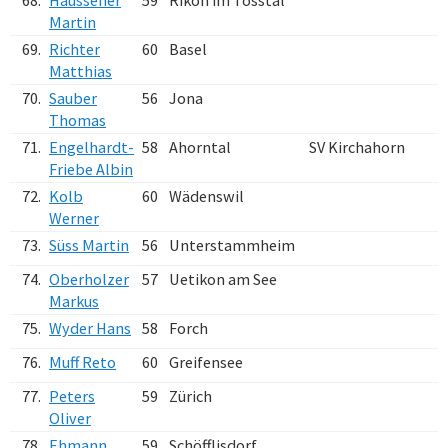
68.
Haussener
59
Rikon im Tösstal
Martin
69.
Richter
60
Basel
Matthias
70.
Sauber
56
Jona
Thomas
71.
Engelhardt-
58
Ahorntal
SV Kirchahorn
Friebe Albin
72.
Kolb
60
Wädenswil
Werner
73.
Süss Martin
56
Unterstammheim
74.
Oberholzer
57
Uetikon am See
Markus
75.
Wyder Hans
58
Forch
76.
Muff Reto
60
Greifensee
77.
Peters
59
Zürich
Oliver
78.
Ehmann
59
Schöfflisdorf