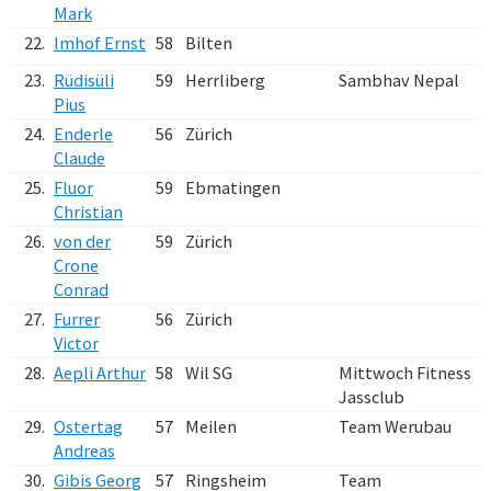
Mark
22.
Imhof Ernst
58
Bilten
23.
Rüdisüli
59
Herrliberg
Sambhav Nepal
Pius
24.
Enderle
56
Zürich
Claude
25.
Fluor
59
Ebmatingen
Christian
26.
von der
59
Zürich
Crone
Conrad
27.
Furrer
56
Zürich
Victor
28.
Aepli Arthur
58
Wil SG
Mittwoch Fitness
Jassclub
29.
Ostertag
57
Meilen
Team Werubau
Andreas
30.
Gibis Georg
57
Ringsheim
Team