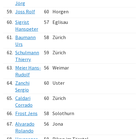
Jörg
59.
Joss Rolf
60
Horgen
60.
Sigrist
57
Eglisau
Hanspeter
61.
Baumann
58
Zürich
Urs
62.
Schulmann
59
Zürich
Thierry
63.
Meier Hans-
56
Weimar
Rudolf
64.
Zanchi
60
Uster
Sergio
65.
Caldari
60
Zürich
Corrado
66.
Frost Jens
58
Solothurn
67.
Alvarado
56
Jona
Rolando