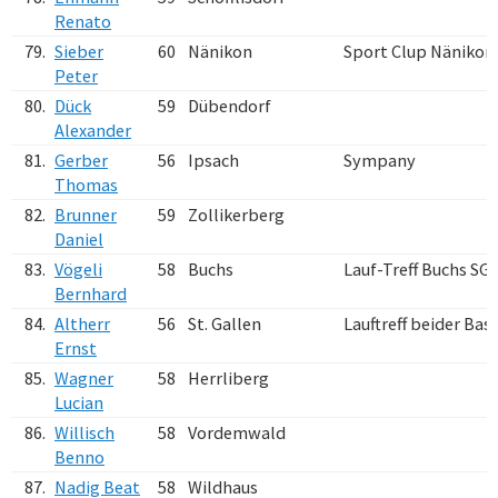
Renato
79.
Sieber
60
Nänikon
Sport Clup Nänikon
Peter
80.
Dück
59
Dübendorf
Alexander
81.
Gerber
56
Ipsach
Sympany
Thomas
82.
Brunner
59
Zollikerberg
Daniel
83.
Vögeli
58
Buchs
Lauf-Treff Buchs SG
Bernhard
84.
Altherr
56
St. Gallen
Lauftreff beider Bas
Ernst
85.
Wagner
58
Herrliberg
Lucian
86.
Willisch
58
Vordemwald
Benno
87.
Nadig Beat
58
Wildhaus