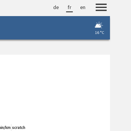
de
fr
en
1
16 °C
in/km
scratch