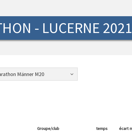
HON - LUCERNE 202
Groupe/club
temps
écart
m