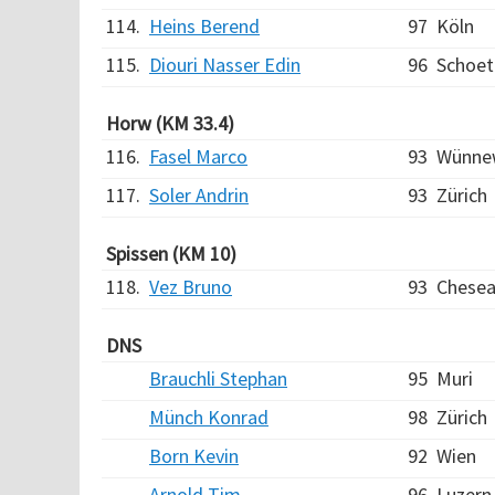
114.
Heins Berend
97
Köln
115.
Diouri Nasser Edin
96
Schoet
Horw (KM 33.4)
116.
Fasel Marco
93
Wünne
117.
Soler Andrin
93
Zürich
Spissen (KM 10)
118.
Vez Bruno
93
Chesea
DNS
Brauchli Stephan
95
Muri
Münch Konrad
98
Zürich
Born Kevin
92
Wien
Arnold Tim
96
Luzern