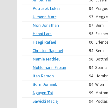
Petrusek Lukas
94
Prague
Ulmann Marc
93
Megge
Möri Jonathan
97
Bern
Hänni Lars
95
Felsbe
Haegi Rafael
00
Erlenb
Christen Raphael
94
Bern
Mamie Mathieu
98
Bottm
Mühlemann Fabian
94
Stein 
Iten Ramon
94
Hombr
Born Dominik
94
Wien
Nguyen Tai
99
Matra
Sawicki Maciej
94
Podlas