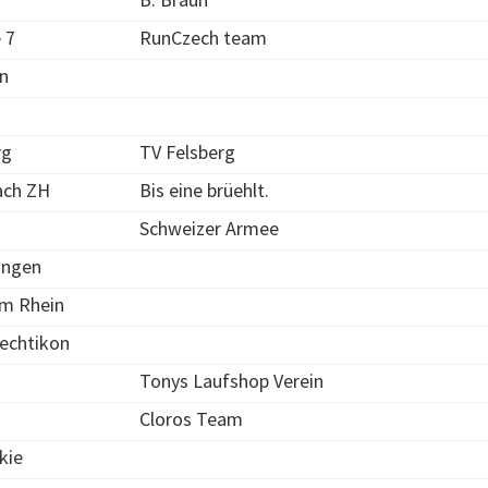
 7
RunCzech team
n
rg
TV Felsberg
ach ZH
Bis eine brüehlt.
Schweizer Armee
ingen
am Rhein
echtikon
Tonys Laufshop Verein
n
Cloros Team
kie