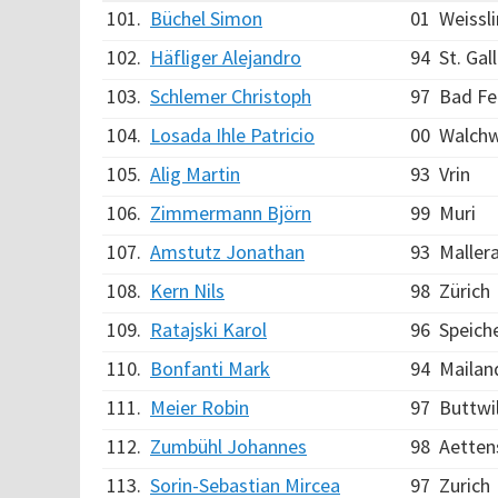
101.
Büchel Simon
01
Weissl
102.
Häfliger Alejandro
94
St. Gal
103.
Schlemer Christoph
97
Bad Fe
104.
Losada Ihle Patricio
00
Walchw
105.
Alig Martin
93
Vrin
106.
Zimmermann Björn
99
Muri
107.
Amstutz Jonathan
93
Maller
108.
Kern Nils
98
Zürich
109.
Ratajski Karol
96
Speich
110.
Bonfanti Mark
94
Mailan
111.
Meier Robin
97
Buttwi
112.
Zumbühl Johannes
98
Aetten
113.
Sorin-Sebastian Mircea
97
Zurich