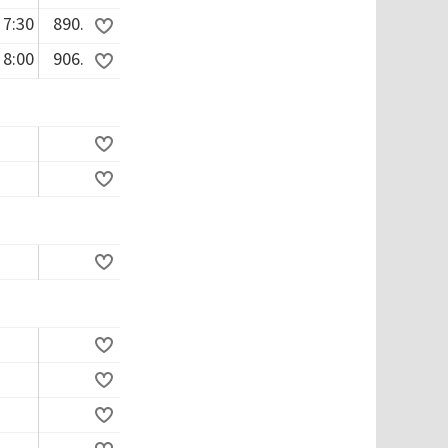
7:30
890.
8:00
906.