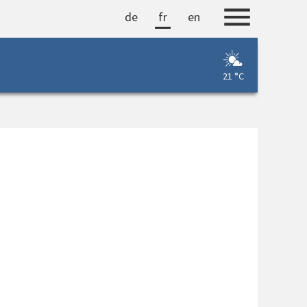
de
fr
en
2
21 °C