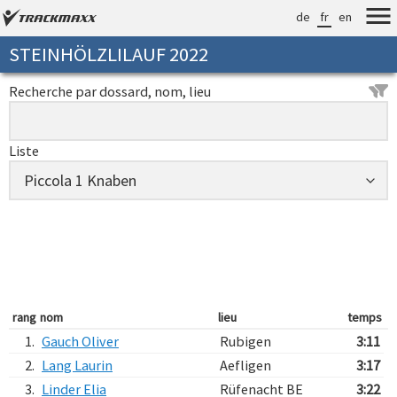
de
fr
en
STEINHÖLZLILAUF 2022
Recherche par dossard, nom, lieu
Liste
rang
nom
lieu
temps
1.
Gauch Oliver
Rubigen
3:11
2.
Lang Laurin
Aefligen
3:17
3.
Linder Elia
Rüfenacht BE
3:22