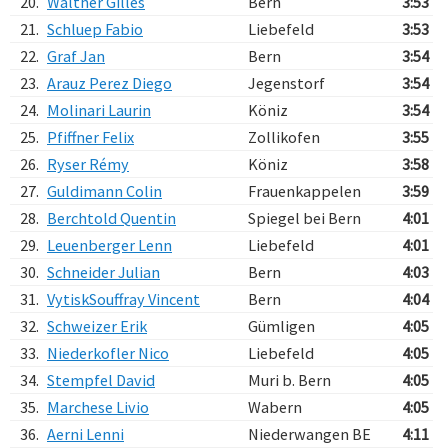
20.
Walther Gilles
Bern
3:53
21.
Schluep Fabio
Liebefeld
3:53
22.
Graf Jan
Bern
3:54
23.
Arauz Perez Diego
Jegenstorf
3:54
24.
Molinari Laurin
Köniz
3:54
25.
Pfiffner Felix
Zollikofen
3:55
26.
Ryser Rémy
Köniz
3:58
27.
Guldimann Colin
Frauenkappelen
3:59
28.
Berchtold Quentin
Spiegel bei Bern
4:01
29.
Leuenberger Lenn
Liebefeld
4:01
30.
Schneider Julian
Bern
4:03
31.
VytiskSouffray Vincent
Bern
4:04
32.
Schweizer Erik
Gümligen
4:05
33.
Niederkofler Nico
Liebefeld
4:05
34.
Stempfel David
Muri b. Bern
4:05
35.
Marchese Livio
Wabern
4:05
36.
Aerni Lenni
Niederwangen BE
4:11