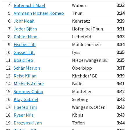
4.
Rüfenacht Mael
Wabern
3:23
5.
Ammann Michael Romeo
Thun
3:24
6.
Jöhr Noah
Kehrsatz
3:29
7.
Joder Björn
Höfen bei Thun
3:31
8.
Dähler Nino
Liebefeld
3:33
9.
Fischer Till
Mühlethurnen
3:34
10.
Gasser Till
Lyss
3:35
11.
Bozic Teo
Niederwangen BE
3:35
12.
Schär Marlon
Oberbipp
3:37
13.
Reist Kilian
Kirchdorf BE
3:39
14.
Michiels Arthur
Bulle
3:41
15.
Sommer Chino
Muntelier
3:42
16.
Kläy Gabriel
Seeberg
3:42
17.
Haefeli Tim
Wangen b. Olten
3:43
18.
Ryser Nils
Köniz
3:43
19.
Drozynski Jan
Toffen
3:44