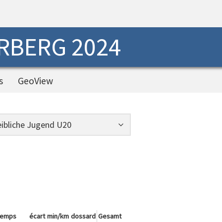
RBERG 2024
s
GeoView
temps
écart
min/km
dossard
Gesamt