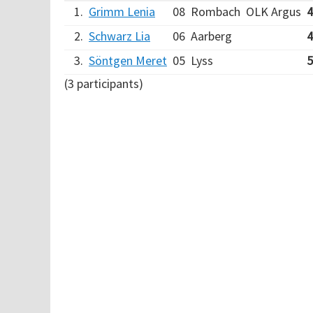
1.
Grimm Lenia
08
Rombach
OLK Argus
4
2.
Schwarz Lia
06
Aarberg
4
3.
Söntgen Meret
05
Lyss
5
(3 participants)
Verarbeitungszeit: 6ms