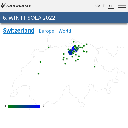
de
fr
en
6. WINTI-SOLA 2022
Switzerland
Europe
World
1
1
30
30
Verarbeitungszeit: 20ms