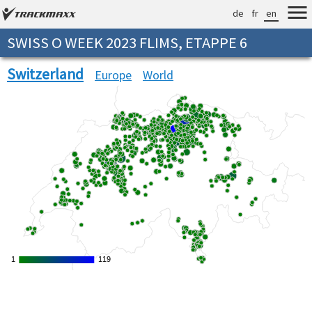
de
fr
en
SWISS O WEEK 2023 FLIMS, ETAPPE 6
Switzerland
Europe
World
1
1
119
119
Verarbeitungszeit: 33ms