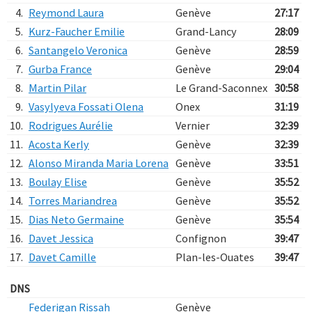
4.
Reymond Laura
Genève
27:17
5.
Kurz-Faucher Emilie
Grand-Lancy
28:09
6.
Santangelo Veronica
Genève
28:59
7.
Gurba France
Genève
29:04
8.
Martin Pilar
Le Grand-Saconnex
30:58
9.
Vasylyeva Fossati Olena
Onex
31:19
10.
Rodrigues Aurélie
Vernier
32:39
11.
Acosta Kerly
Genève
32:39
12.
Alonso Miranda Maria Lorena
Genève
33:51
13.
Boulay Elise
Genève
35:52
14.
Torres Mariandrea
Genève
35:52
15.
Dias Neto Germaine
Genève
35:54
16.
Davet Jessica
Confignon
39:47
17.
Davet Camille
Plan-les-Ouates
39:47
DNS
Federigan Rissah
Genève