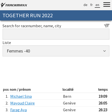
de
fr
en
TOGETHER RUN 2022
Search for racenumber, name, city
Liste
pos
nom / prénom
localité
temps
1.
Michael Sina
Bern
19:09
2.
Mayoud Claire
Genève
26:05
3.
Farag Aya
Genève
26:23