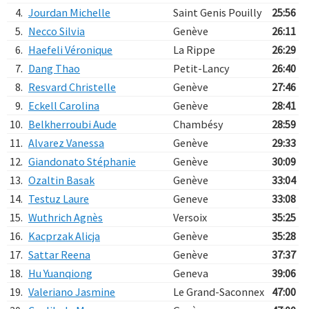
4.
Jourdan Michelle
Saint Genis Pouilly
25:56
5.
Necco Silvia
Genève
26:11
6.
Haefeli Véronique
La Rippe
26:29
7.
Dang Thao
Petit-Lancy
26:40
8.
Resvard Christelle
Genève
27:46
9.
Eckell Carolina
Genève
28:41
10.
Belkherroubi Aude
Chambésy
28:59
11.
Alvarez Vanessa
Genève
29:33
12.
Giandonato Stéphanie
Genève
30:09
13.
Ozaltin Basak
Genève
33:04
14.
Testuz Laure
Geneve
33:08
15.
Wuthrich Agnès
Versoix
35:25
16.
Kacprzak Alicja
Genève
35:28
17.
Sattar Reena
Genève
37:37
18.
Hu Yuanqiong
Geneva
39:06
19.
Valeriano Jasmine
Le Grand-Saconnex
47:00