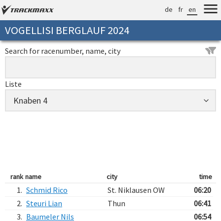
de
fr
en
VOGELLISI BERGLAUF 2024
Search for racenumber, name, city
Liste
rank
name
city
time
1.
Schmid Rico
St. Niklausen OW
06:20
2.
Steuri Lian
Thun
06:41
3.
Baumeler Nils
06:54