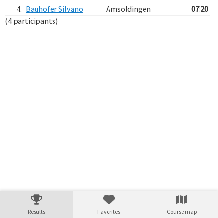
4.
Bauhofer Silvano
Amsoldingen
07:20
(4 participants)
Verarbeitungszeit: 7ms
Results
Favorites
Course map