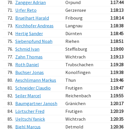
70.
Zangger Adrian
Orpund
1:17:44
71.
Urfer Reto
Gerzensee
1:18:13
72.
Bruelhart Harald
Fribourg
1:18:14
73.
Kirchhofer Andreas
Langnau
1:18:38
74.
Hertig Sander
Dürnten
1:18:45
75.
Siebenpfund Noah
Riehen
1:18:51
76.
Schmid Ivan
Steffisburg
1:19:00
77.
Zahn Thomas
Wichtrach
1:19:13
78.
Roth Daniel
Trubschachen
1:19:28
79.
Buchser Jonas
Konolfingen
1:19:38
80.
Aeschlimann Markus
Thun
1:19:46
81.
Schneider Claudio
Frutigen
1:19:47
82.
Seiler Marcel
Reichenbach
1:19:55
83.
Baumgartner Janosh
Gränichen
1:20:17
84.
Lörtscher Fred
Frutigen
1:20:19
85.
Ueltschi Yanick
Wichtrach
1:20:35
86.
Biehl Marcus
Detmold
1:20:36