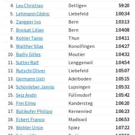
4.
Leu Christian
Detligen
59:20
5.
Lehmann Cédric
Liebefeld
1:00:34
6.
Zangger Ivo
Bern
1:03:13
7.
Broisat Lilian
Bern
1:04:08
8.
Kohler Taino
Thun
1:04:11
9.
Walther Silas
Konolfingen
1:04:27
10.
Bailly Gilles
Moutier
1:04:32
11.
Sutter Ralf
Lenggenwil
1:04:54
12.
Rutschi Oliver
Liebefeld
1:05:07
13.
Germann Ueli
Adelboden
1:05:15
14.
Schönleber Jannis
Lupsingen
1:05:32
15.
Seiz Andri
Füllinsdorf
1:05:42
16.
Frei Elmo
Kandersteg
1:06:20
17.
Bütikofer Philipp
Kernenried
1:06:23
18.
Eckert Franco
Madiswil
1:06:53
19.
Wohler Ursin
Spiez
1:07:22