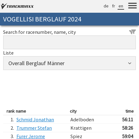
de
fr
en
VOGELLISI BERGLAUF 2024
Search for racenumber, name, city
Liste
rank
name
city
time
1.
Schmid Jonathan
Adelboden
56:11
2.
Trummer Stefan
Krattigen
58:26
3.
Furer Jerome
Spiez
59:04