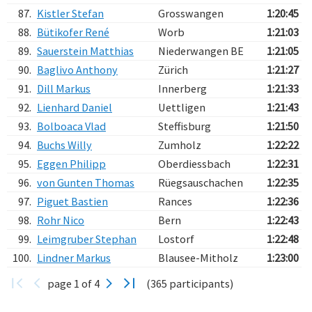
87.
Kistler Stefan
Grosswangen
1:20:45
88.
Bütikofer René
Worb
1:21:03
89.
Sauerstein Matthias
Niederwangen BE
1:21:05
90.
Baglivo Anthony
Zürich
1:21:27
91.
Dill Markus
Innerberg
1:21:33
92.
Lienhard Daniel
Uettligen
1:21:43
93.
Bolboaca Vlad
Steffisburg
1:21:50
94.
Buchs Willy
Zumholz
1:22:22
95.
Eggen Philipp
Oberdiessbach
1:22:31
96.
von Gunten Thomas
Rüegsauschachen
1:22:35
97.
Piguet Bastien
Rances
1:22:36
98.
Rohr Nico
Bern
1:22:43
99.
Leimgruber Stephan
Lostorf
1:22:48
100.
Lindner Markus
Blausee-Mitholz
1:23:00
page 1 of 4
(365 participants)
Verarbeitungszeit: 8ms