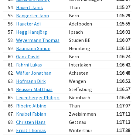
54.
Hauert Janik
Thun
1:15:27
55.
Bangerter Jann
Bern
1:15:29
56.
Haueter Adi
Adelboden
1:15:55
57.
Hegg Hansjörg
Ipsach
1:16:01
58.
Weyermann Thomas
Studen BE
1:16:07
59.
Baumann Simon
Heimberg
1:16:13
60.
Ganz David
Bern
1:16:24
61.
Fahrni Lukas
Interlaken
1:16:42
62.
Wäfler Jonathan
Achseten
1:16:48
63.
Hofmann Dirk
Wengen
1:16:52
64.
Reusser Matthias
Steffisburg
1:16:57
65.
Leuenberger Philipp
Biembach
1:16:59
66.
Ribeiro Albino
Thun
1:17:07
67.
Knubel Fabian
Zweisimmen
1:17:11
68.
Christen Hans
Gettnau
1:17:13
69.
Ernst Thomas
Winterthur
1:17:38