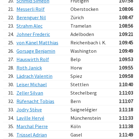
20.
Schmid Simeon
Frutigen
1:07:58
21.
Messerli Rolf
Oberstocken
1:08:06
22.
Berenguer Nil
Zürich
1:08:47
23.
Strahm Alec
Tramelan
1:08:56
24.
Johner Frederic
Adelboden
1:09:21
25.
von Känel Matthias
Reichenbach i. K.
1:09:45
26.
Gorsage Benjamin
Washington
1:09:49
27.
Hauswirth Rolf
Belp
1:09:53
28.
Roth Janick
Horw
1:09:55
29.
Lädrach Valentin
Spiez
1:09:58
30.
Leiser Michael
Stettlen
1:10:40
31.
Zeller Silvan
Stechelberg
1:11:03
32.
Rüfenacht Tobias
Bern
1:11:07
33.
Jodry Stève
Saignelégier
1:11:18
34.
Laville Hervé
Münchenstein
1:11:33
35.
Marchal Pierre
Köln
1:11:38
36.
Trüssel Adrian
Gasel
1:11:49