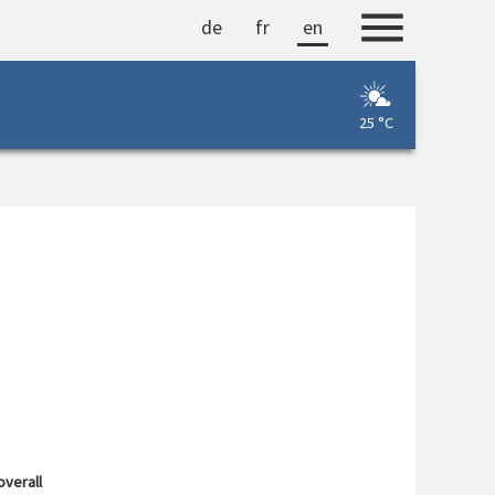
de
fr
en
25 °C
overall