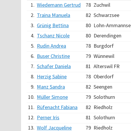
1.
Wiedemann Gertrud
78
Zuchwil
2.
Traina Manuela
82
Schwarzsee
3.
Grünig Bettina
80
Lohn-Ammannse
4.
Tschanz Nicole
80
Derendingen
5.
Rudin Andrea
78
Burgdorf
6.
Buser Christine
79
Wünnewil
7.
Schafer Daniela
81
Alterswil FR
8.
Herzig Sabine
78
Oberdorf
9.
Manz Sandra
82
Seengen
10.
Müller Simone
79
Solothurn
11.
Rüfenacht Fabiana
82
Riedholz
12.
Perner Iris
81
Solothurn
13.
Wolf Jacqueline
79
Riedholz