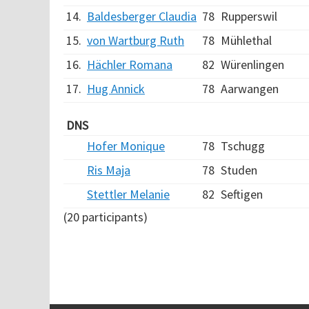
14.
Baldesberger Claudia
78
Rupperswil
15.
von Wartburg Ruth
78
Mühlethal
16.
Hächler Romana
82
Würenlingen
17.
Hug Annick
78
Aarwangen
DNS
Hofer Monique
78
Tschugg
Ris Maja
78
Studen
Stettler Melanie
82
Seftigen
(20 participants)
Verarbeitungszeit: 10ms