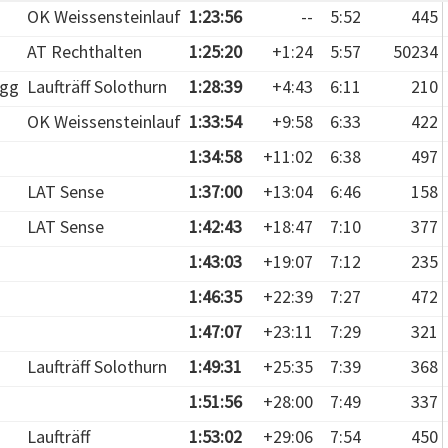
OK Weissensteinlauf
1:23:56
--
5:52
445
AT Rechthalten
1:25:20
+1:24
5:57
50234
gg
Laufträff Solothurn
1:28:39
+4:43
6:11
210
OK Weissensteinlauf
1:33:54
+9:58
6:33
422
1:34:58
+11:02
6:38
497
LAT Sense
1:37:00
+13:04
6:46
158
LAT Sense
1:42:43
+18:47
7:10
377
1:43:03
+19:07
7:12
235
1:46:35
+22:39
7:27
472
1:47:07
+23:11
7:29
321
Laufträff Solothurn
1:49:31
+25:35
7:39
368
1:51:56
+28:00
7:49
337
Laufträff
1:53:02
+29:06
7:54
450