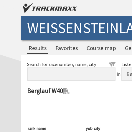
WEISSENSTEINLA
Results
Favorites
Course map
Ge
Search for racenumber, name, city
Liste
in
Berglauf W40
rank
name
yob
city