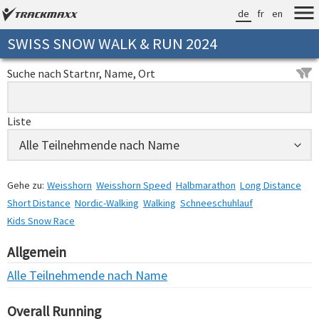
de
fr
en
SWISS SNOW WALK & RUN 2024
Suche nach Startnr, Name, Ort
Liste
Gehe zu:
Weisshorn
Weisshorn Speed
Halbmarathon
Long Distance
Short Distance
Nordic-Walking
Walking
Schneeschuhlauf
Kids Snow Race
Allgemein
Alle Teilnehmende nach Name
Overall Running