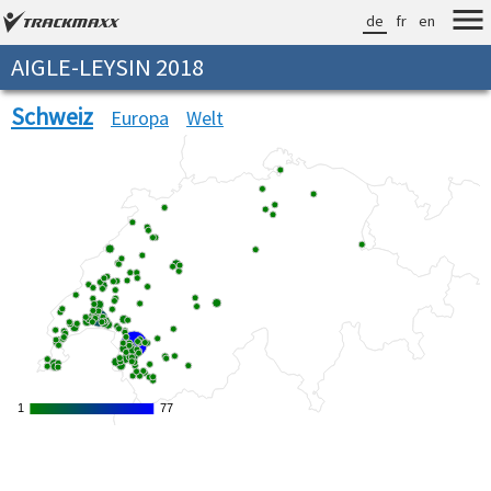
de
fr
en
AIGLE-LEYSIN 2018
Schweiz
Europa
Welt
1
1
77
77
Verarbeitungszeit: 7ms