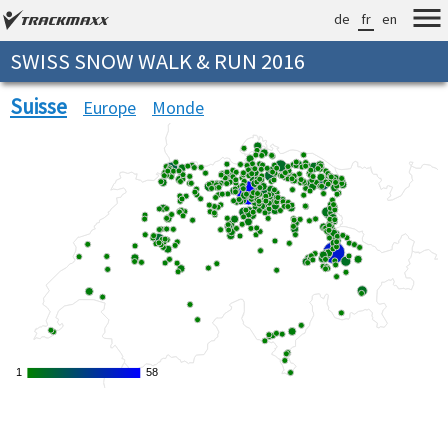
de
fr
en
SWISS SNOW WALK & RUN 2016
Suisse
Europe
Monde
1
1
58
58
Verarbeitungszeit: 6ms