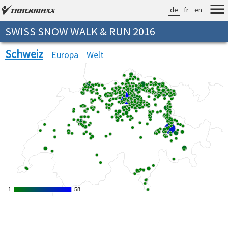
de
fr
en
SWISS SNOW WALK & RUN 2016
Schweiz
Europa
Welt
1
1
58
58
Verarbeitungszeit: 10ms