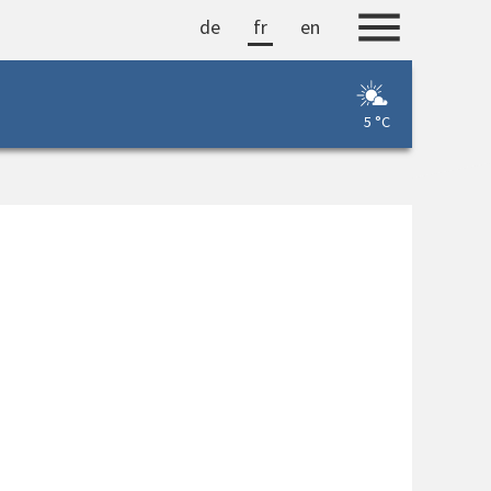
de
fr
en
5 °C