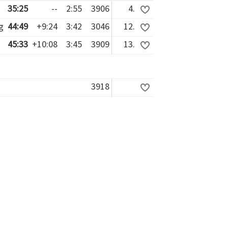
35:25
--
2:55
3906
4.
g
44:49
+9:24
3:42
3046
12.
45:33
+10:08
3:45
3909
13.
3918