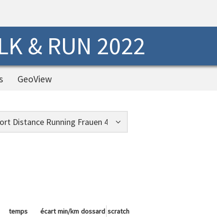
K & RUN 2022
s
GeoView
temps
écart
min/km
dossard
scratch