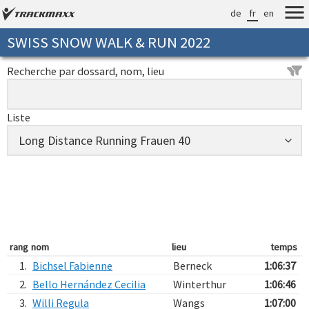
de
fr
en
SWISS SNOW WALK & RUN 2022
Recherche par dossard, nom, lieu
Liste
rang
nom
lieu
temps
1.
Bichsel Fabienne
Berneck
1:06:37
2.
Bello Hernández Cecilia
Winterthur
1:06:46
3.
Willi Regula
Wangs
1:07:00