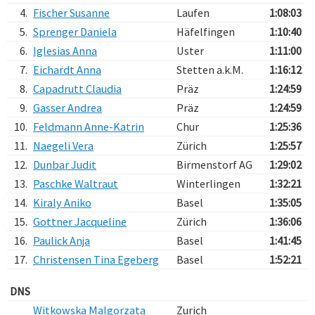
4.
Fischer Susanne
Laufen
1:08:03
5.
Sprenger Daniela
Häfelfingen
1:10:40
6.
Iglesias Anna
Uster
1:11:00
7.
Eichardt Anna
Stetten a.k.M.
1:16:12
8.
Capadrutt Claudia
Präz
1:24:59
9.
Gasser Andrea
Präz
1:24:59
10.
Feldmann Anne-Katrin
Chur
1:25:36
11.
Naegeli Vera
Zürich
1:25:57
12.
Dunbar Judit
Birmenstorf AG
1:29:02
13.
Paschke Waltraut
Winterlingen
1:32:21
14.
Kiraly Aniko
Basel
1:35:05
15.
Gottner Jacqueline
Zürich
1:36:06
16.
Paulick Anja
Basel
1:41:45
17.
Christensen Tina Egeberg
Basel
1:52:21
DNS
Witkowska Malgorzata
Zurich