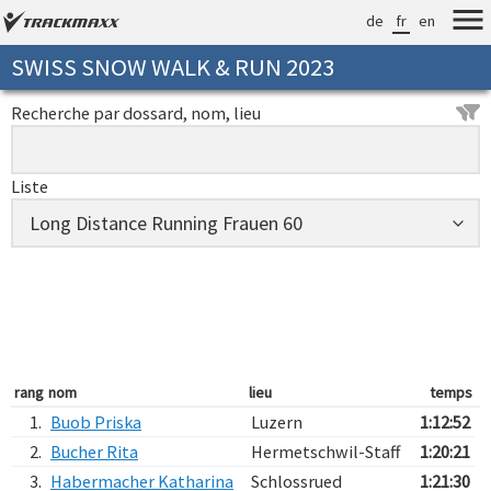
de
fr
en
SWISS SNOW WALK & RUN 2023
Recherche par dossard, nom, lieu
Liste
rang
nom
lieu
temps
1.
Buob Priska
Luzern
1:12:52
2.
Bucher Rita
Hermetschwil-Staff
1:20:21
3.
Habermacher Katharina
Schlossrued
1:21:30