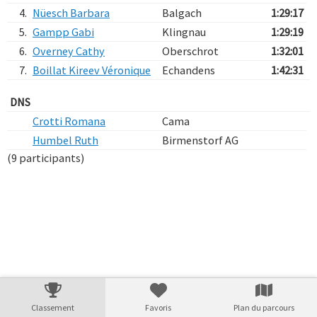
4.
Nüesch Barbara
Balgach
1:29:17
5.
Gampp Gabi
Klingnau
1:29:19
6.
Overney Cathy
Oberschrot
1:32:01
7.
Boillat Kireev Véronique
Echandens
1:42:31
DNS
Crotti Romana
Cama
Humbel Ruth
Birmenstorf AG
(9 participants)
Verarbeitungszeit: 17ms
Classement
Favoris
Plan du parcours